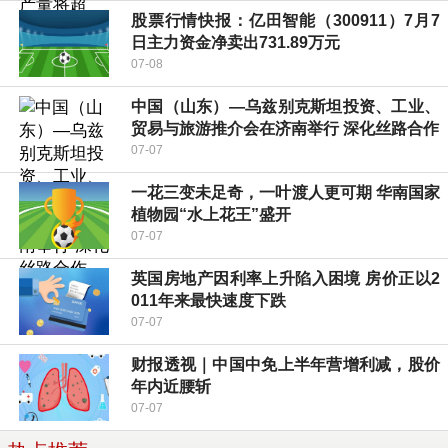
股票行情快报：亿田智能（300911）7月7
日主力资金净卖出731.89万元
07-08
中国（山东）—乌兹别克斯坦投资、工业、
贸易与旅游推介会在济南举行 深化丝路合作
07-07
一花三变未足奇，一叶渡人更可期 华南国家
植物园“水上花王”盛开
07-07
英国房地产因利率上升陷入困境 房价正以2
011年来最快速度下跌
07-07
财报透视｜中国中免上半年营增利减，股价
年内近腰斩
07-07