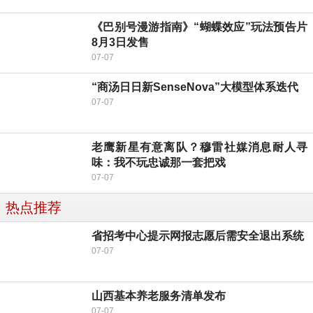
《巴别号漫游指南》“蝴蝶效应”玩法预告片
8月3日发售
07-07
“商汤日日新SenseNova”大模型体系迭代
07-07
老鹰新星有意离队？穆雷社媒消息耐人寻
味：我不玩忠诚那一套把戏
07-07
热点推荐
省招考中心提示网报志愿后需安全退出系统
07-07
山西基本养老服务清单发布
07-07