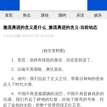
首页
热点
滚动
国内
乐活
娱乐
激流勇进的含义是什么_激流勇进的含义-当前动态
十分生活网| 2023-07-07 20:53:30
(相关资料图)
1、意思：虽然有很急的激流，但还是前进了。
2、比喻不畏艰险，勇往直前。
3、例句：我们拉起了正义之弦，带着沉甸甸的使命
步入了时代大潮。
4、中国不再是被蹂躏的泥巴，中国不再是被戏弄的
玩偶。我们升起了鲜艳的红旗，吹响了嘹亮的号角，托
起了金色的太阳，把整个世界照得又红又亮。