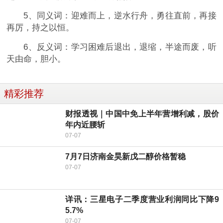
5、同义词：迎难而上，逆水行舟，勇往直前，再接
再厉，持之以恒。
6、反义词：学习困难后退出，退缩，半途而废，听
天由命，胆小。
精彩推荐
财报透视｜中国中免上半年营增利减，股价
年内近腰斩
07-07
7月7日济南金昊新戊二醇价格暂稳
07-07
详讯：三星电子二季度营业利润同比下降9
5.7%
07-07