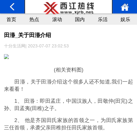
首页
热点
滚动
国内
乐活
娱乐
田湣_关于田湣介绍
十分生活网| 2023-07-07 23:02:53
(相关资料图)
田湣，关于田湣介绍这个很多人还不知道,我们一起
来看看！
1、 田湣：即田孟庄，中国汉族人，田敬仲(田完)之
孙、田孟夷(田稚)之子。
2、 他是齐国田氏家族的首领之一，为田氏家族第
三任首领，承袭父亲田稚担任田氏家族首领。