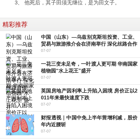
3、 他死后，其子田须无继位，是为田文子。
精彩推荐
中国（山东）—乌兹别克斯坦投资、工业、
贸易与旅游推介会在济南举行 深化丝路合作
07-07
一花三变未足奇，一叶渡人更可期 华南国家
植物园“水上花王”盛开
07-07
英国房地产因利率上升陷入困境 房价正以2
011年来最快速度下跌
07-07
财报透视｜中国中免上半年营增利减，股价
年内近腰斩
07-07