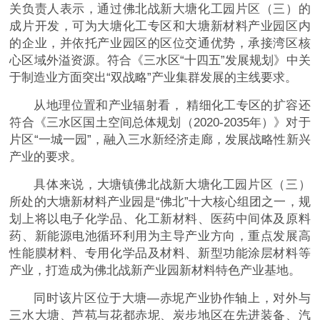
关负责人表示，通过佛北战新大塘化工园片区（三）的
成片开发，可为大塘化工专区和大塘新材料产业园区内
的企业，并依托产业园区的区位交通优势，承接湾区核
心区域外溢资源。符合《三水区“十四五”发展规划》中关
于制造业方面突出“双战略”产业集群发展的主线要求。
从地理位置和产业辐射看， 精细化工专区的扩容还
符合《三水区国土空间总体规划（2020-2035年）》对于
片区“一城一园”，融入三水新经济走廊，发展战略性新兴
产业的要求。
具体来说，大塘镇佛北战新大塘化工园片区（三）
所处的大塘新材料产业园是“佛北”十大核心组团之一，规
划上将以电子化学品、化工新材料、医药中间体及原料
药、新能源电池循环利用为主导产业方向，重点发展高
性能膜材料、专用化学品及材料、新型功能涂层材料等
产业，打造成为佛北战新产业园新材料特色产业基地。
同时该片区位于大塘—赤坭产业协作轴上，对外与
三水大塘、芦苞与花都赤坭、炭步地区在先进装备、汽