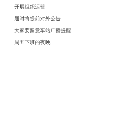
开展组织运营
届时将提前对外公告
大家要留意车站广播提醒
周五下班的夜晚
你最想去罗湖哪里玩？
欢迎评论区跟小编分享一下~
信息来源：深圳地铁、深圳特区报
统筹整合：罗湖发布
精彩推荐
尼康z9是微单还是单反相机？尼康z9用的是
什么处理器型号呢？