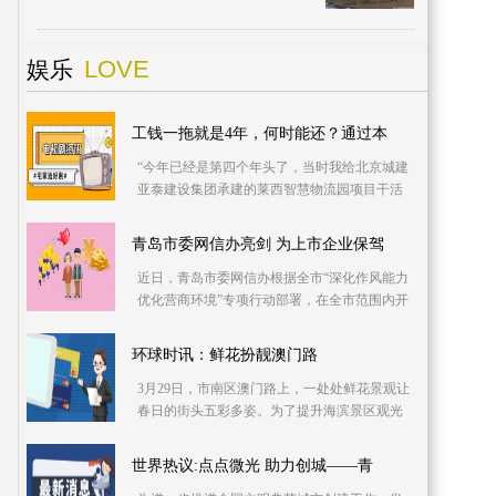
招标工作，由中铁建设集团有限公司中标承
建。目前，
LOVE
娱乐
工钱一拖就是4年，何时能还？通过本
“今年已经是第四个年头了，当时我给北京城建
亚泰建设集团承建的莱西智慧物流园项目干活
的3万多元工钱没给付，2022年10月我找过相关
部门，他们
青岛市委网信办亮剑 为上市企业保驾
近日，青岛市委网信办根据全市“深化作风能力
优化营商环境”专项行动部署，在全市范围内开
展“网信护航上市企业（包含拟上市企业）”专项
行动
环球时讯：鲜花扮靓澳门路
3月29日，市南区澳门路上，一处处鲜花景观让
春日的街头五彩多姿。为了提升海滨景区观光
品质，前期有关部门重点在澳门路沿线打造了
富有层次的鲜
世界热议:点点微光 助力创城——青