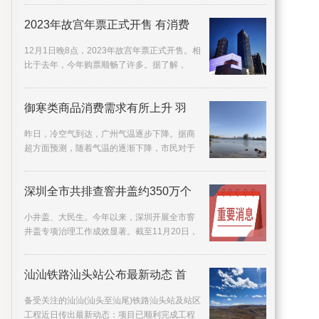
很希望自己
2023年故宫年票正式开售 有消费
12月1日晚8点，2023年故宫年票正式开售。相
比于去年，今年购票顺畅了许多。据了解，
2022年故宫年票发售时，因短时间内购买年票
人数过多，曾
御寒类商品消费需求有所上升 羽
昨日，冷空气到达，广州气温逐步下降。据商
超方面预测，随着气温的逐渐下降，市民对于
御寒类商品消费需求有所上升，不少广州商超
准备了有关
深圳全市共排查窨井盖约350万个
小井盖、大民生。今年以来，深圳开展全市窨
井盖专项治理工作成效显著。截至11月20日，
全市共排查窨井盖约350万个，发现存在问题的
窨井盖约3
汕汕铁路汕头站公布最新动态 首
备受关注的汕汕(汕头至汕尾)铁路汕头站及站区
工程近日传出最新动态：项目已顺利完成工程