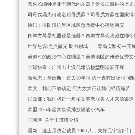
曾侯乙编钟是哪个朝代的乐器？曾侯乙编钟的历史
司母戊鼎为何改名后母戊鼎？司母戊方鼎在国家博
快讯：省防汛抗旱区域应急救援中心落地南安
四羊方尊是礼器还是酒器？四羊方尊现收藏在哪个
世界热议:点点微光 助力创城——青岛实验初中开
吴越时的政治中心在哪里？吴越地区的传统优秀文
全球快看：广州出土汉代建筑模型明器展开展
新动态：詹姆斯：过去10年间 我一直有出场时间
欧文：我们不够镇定 压力太大正让我们经历痛苦
民政部：我国将进一步拓宽养老服务人才来源渠道
欧盟2035年起禁售碳排放燃油小汽车
王瑛瑛_关于王瑛瑛介绍
最新：迪士尼决定裁员 7000 人，关停元宇宙部门