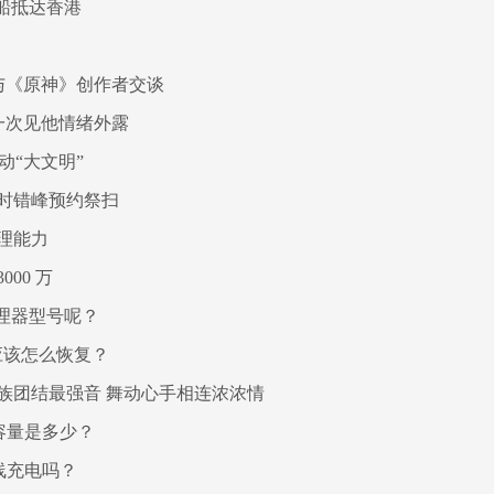
船抵达香港
：与《原神》创作者交谈
一次见他情绪外露
动“大文明”
时错峰预约祭扫
理能力
00 万
处理器型号呢？
应该怎么恢复？
族团结最强音 舞动心手相连浓浓情
池容量是多少？
无线充电吗？