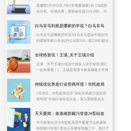
直播吧3月30日讯 NBA常规赛雄鹿149-136战胜
步行者。全场比赛，霍勒迪出战32分28秒，30
投20中，三分6中3、罚球10中8，砍下生涯新高
的51分，外
白马非马到底是哪家的学说？白马非马
白马非马是哪家的学说?白马非马是由中国古代
的逻辑学家公孙龙(约公元前320—前250年)提出
的一个著名的逻辑问题。公孙龙首先建立了白
马非马
全球热资讯！王瑒_关于王瑒介绍
王瑒，关于王瑒介绍这个很多人还不知道,我们
一起来看看！1、王瑒是美国卡耐基梅隆大学博
士生研究员。2、毕业于美国哥伦比亚大学。关
于王瑒到此
持续优化养老行业营商环境！市民政局
3月29日，市民政局召开“深化作风能力优化营
商环境”专项行动动员大会，深入贯彻落实全
市“作风能力提升年”活动总结暨“深化作风能力
优化营商
天天要闻：泉港南部截污管道2#泵站改
作为泉港生活污水收集系统中重要节点的泉港
南部截污管道2 泵站正在紧张地施工中，预计于