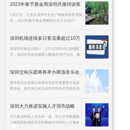
2023年春节黄金周深圳共接待游客
1月27日，记者从深圳市文化广电旅游体育局获
悉，2023年春节黄金周期间(1月21日至27
日)，深圳共接待游客469 25万人次，旅游收入
31 58亿元，
深圳机场连续多日客流量超过10万
据深圳市春运办统计，1月15日和16日连续两
天，深圳对外发送旅客人数都在48万左右，春
运进入客流高峰期。1月15日，深圳春运对外旅
客发送量达
深圳交响乐团将将举办两场音乐会
新年音乐会是观众喜闻乐见的年度重要文化品
牌活动，多年来已成为深圳市民跨岁迎新的例
牌项目。12月30日、31日晚，深圳交响乐团将
在深圳音乐
深圳大力推进实施人才强市战略
作为来深科研人员中的一员，中山大学附属第
八医院的助理研究员郭雅婕对深圳在人才服务
方面的举措赞不绝口：我作为基础研究人员，