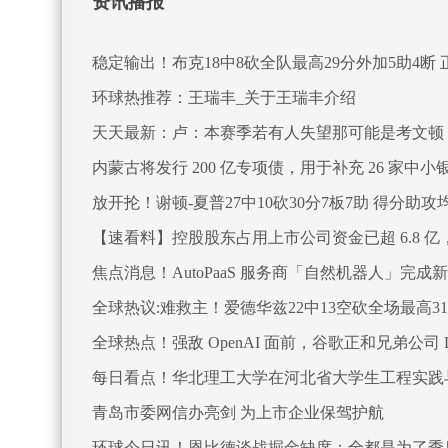
资讯播报
稳定输出！布克18中8砍全队最高29分外加5助4断 正
环球热推荐：王瑞丰_关于王瑞丰介绍
天天最新：卢：本赛季若有人失望那可能是考文顿
内蒙古将发行 200 亿专项债，用于补充 26 家中
放开抡！谢顿-夏普27中10砍30分7板7助 得分助
【速看料】控股股东占用上市公司资金已超 6.8 亿
焦点消息！AutoPaaS 服务商「自然机器人」完成
全球热议:难救主！爱德华兹22中13空砍全场最高3
全球热点！强敌 OpenAI 面前，谷歌正和兄弟公司 De
每日看点！华北理工大学在河北省大学生工程实践
青岛市委网信办亮剑 为上市企业保驾护航
环球今日讯！恩比德谈战掘金缺席：全都是为了季