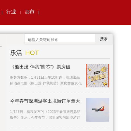
行业
都市
|
|
|
搜索
HOT
乐活
《熊出没·伴我“熊芯”》票房破
据各方数据，1月31日上午10时许，深圳出品
的动画电影《熊出没·伴我熊芯》票房突破10亿
元，在首日票房、档期票房、连续破亿天数等
多方面打
今年春节深圳游客出境游订单量大
1月27日，携程发布的《2023年春节旅游总结
报告》显示，今年春节，深圳游客的出境游订
单量同比去年增长近5倍。相较国内热门景点的
人山人海，