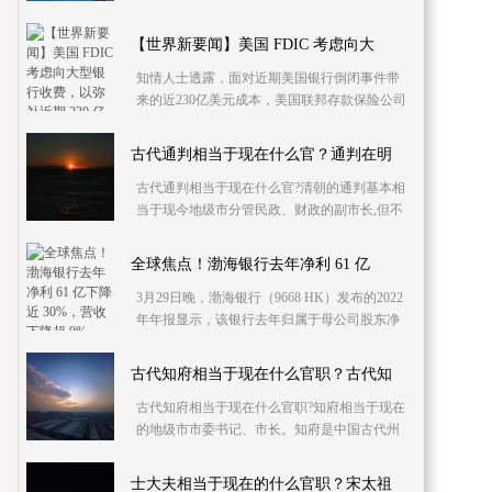
今年年底完成全部改造。在泉港南部截污管道2
泵站改造
【世界新要闻】美国 FDIC 考虑向大
知情人士透露，面对近期美国银行倒闭事件带
来的近230亿美元成本，美国联邦存款保险公司
（FDIC）正在考虑让国内几家最大的银行承担
比通常水平更
古代通判相当于现在什么官？通判在明
古代通判相当于现在什么官?清朝的通判基本相
当于现今地级市分管民政、财政的副市长,但不
兼任市委常委,为一般副市长。宋朝的通判相当
于现在
全球焦点！渤海银行去年净利 61 亿
3月29日晚，渤海银行（9668 HK）发布的2022
年年报显示，该银行去年归属于母公司股东净
利润为61 07亿元，同比下降29 23%
古代知府相当于现在什么官职？古代知
古代知府相当于现在什么官职?知府相当于现在
的地级市市委书记、市长。知府是中国古代州
郡最高行政长官，又称太守、府尹。据《百官
志》记载
士大夫相当于现在的什么官职？宋太祖