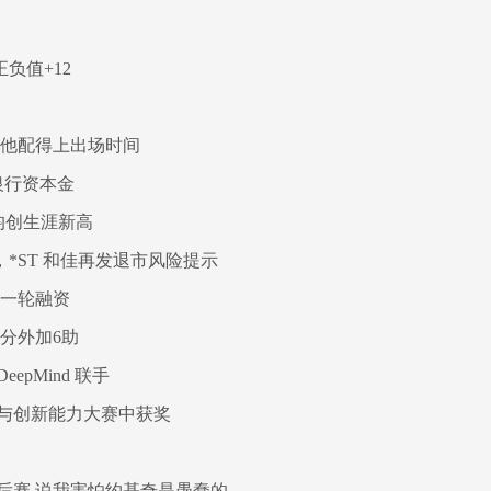
负值+12
 他配得上出场时间
小银行资本金
攻均创生涯新高
，*ST 和佳再发退市风险提示
新一轮融资
1分外加6助
epMind 联手
与创新能力大赛中获奖
后赛 说我害怕约基奇是愚蠢的