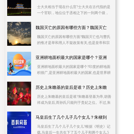
士大夫相当于现在什么官?士大夫在古代指的是
一个官职，地位位于丞相之下的一到两个级，
相当于现在的部长级别;也指一些声望特别高，
没有做过
魏国灭亡的原因有哪些方面？魏国灭亡
魏国灭亡的原因有哪些方面?魏国灭亡也与曹氏
的惟才是举和用人不疑政策有关,也是皇帝和宗
室之间权利分配政策不平衡所致。 外因: 曹操原
先
亚洲耕地面积最大的国家是哪个？亚洲
亚洲耕地面积最大的国家是哪个?印度的耕地面
积很广,是亚洲耕地面积最大的国家,也是世界耕
地面积排名第一的国家,耕地面积约1 6亿公顷。
印度
历史上朱瞻基的皇后是谁？历史上朱瞻
历史上朱瞻基的皇后是谁?朱瞻基登基为帝,胡善
祥成为皇后,而孙氏只能列于贵妃之位。不过,朱
瞻基在册封孙氏为贵妃之时,破例将只有皇后才
配得
马皇后生了几个儿子几个女儿？朱棣到
马皇后生了几个儿子几个女儿?根据《明史》记
载,马皇后一生共生下了五个儿子和两个女儿,5