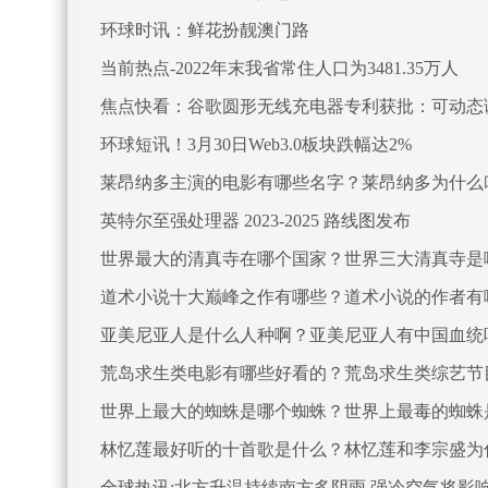
环球时讯：鲜花扮靓澳门路
当前热点-2022年末我省常住人口为3481.35万人
焦点快看：谷歌圆形无线充电器专利获批：可动态
环球短讯！3月30日Web3.0板块跌幅达2%
莱昂纳多主演的电影有哪些名字？莱昂纳多为什么
英特尔至强处理器 2023-2025 路线图发布
世界最大的清真寺在哪个国家？世界三大清真寺是
道术小说十大巅峰之作有哪些？道术小说的作者有
亚美尼亚人是什么人种啊？亚美尼亚人有中国血统
荒岛求生类电影有哪些好看的？荒岛求生类综艺节
世界上最大的蜘蛛是哪个蜘蛛？世界上最毒的蜘蛛
林忆莲最好听的十首歌是什么？林忆莲和李宗盛为
全球热讯:北方升温持续南方多阴雨 强冷空气将影