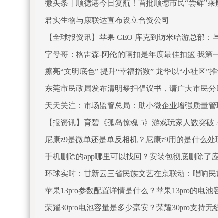
微头条丨顺德港今日复航！首批顺德市民“尝鲜”乘
君实生物与康联达宣布设立合资公司
【全球报资讯】苹果 CEO 库克到访米哈游总部
字母哥：格雷森-阿伦的隔扣是年度最佳扣篮 我第
擦亮“文明底色” 提升“幸福指数” 龙华以“小社区”推
东莞市民政局发布清明祭扫倡议书，请广大市民分
天天关注：市场监管总局：助小微企业增强质量管
【报资讯】育碧《孤岛惊魂 5》游戏玩家人数突破 30
尼康z9是微单还是单反相机？尼康z9用的是什么
手机删除的app哪里可以找回？安装包彻底删除了
环球实时：甘新云三省民族文艺在京联动：唱响民
苹果13pro参数配置详情是什么？苹果13pro的电
荣耀30pro电池容量是多少毫安？荣耀30pro支持