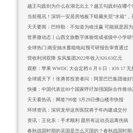
越王勾践剑为什么在湖北出土？越王勾践剑在哪个
当前视讯！深圳一安居房地板下暗藏夹层“水箱”，
天天要闻：巴特勒：不知道为啥没赢 可能就是因
世界微动态丨山西文旅数字体验馆成省级中小学研
全球热门:南安抽水蓄能电站预可研报告审查通过
营收利润双降 东风集团2022年收入926.63亿元
观察：苹果 WWDC 大会定档 6 月 6 日：iOS 1
全球观天下！张勇答投资者问：阿里巴巴集团做好暂
快播：中国代表近80个国家呼吁加强国际合作推动
天天看热讯：网签799套 3月29日佛山楼市快报
环球资讯：深圳龙华这所医院将于年内建成交付
资讯：王化东：手术顺利 愿所有运动员远离伤病
春秋战国时期的吴国是怎么灭国的？春秋战国时期