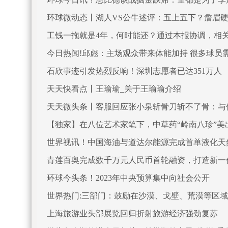
环球微动态丨湖人VS公牛述评：五上五下？詹眉硬
工钱一拖就是4年，何时能还？通过本报协调，相
今日热闻!邱彪：主场观众带来体能加持 很多球员
石欣事迹引发热烈反响！深圳志愿者已达351万人
天天快看点丨王瑜瑜_关于王瑜瑜介绍
天天微头条丨客服回应张小泉斩骨刀斩不了骨：与
【独家】在八位艺术家笔下，中草药“岭南八珍”美
世界视讯！中国海油与道达尔能源完成首单液化天
青莲百奥完成数千万元人民币首轮融资，打造新一
环球今头条！2023年中央预算集中向社会公开
世界热门:三部门：鼓励在沙漠、戈壁、荒漠等区
上海旅游业头部展览回归折射旅游经济强劲复苏