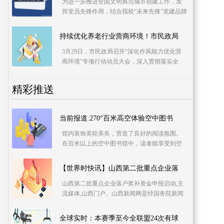
为进一步推进全国文明典范城市创建工作，发
挥党员先锋作用，结合我校“未来先锋”党建品牌
建设，3月28日上午，青岛实验初中与市教育局
国际交流
持续优化养老行业营商环境！市民政局
3月29日，市民政局召开“深化作风能力优化营
商环境”专项行动动员大会，深入贯彻落实全
市“作风能力提升年”活动总结暨“深化作风能力
优化营商
精彩推送
当前报道:270°百米高空体验空中图书
馆内装饰美轮美奂，营造了良好的阅读氛围。
在百米以上的空中图书馆中，读者能享受到空
中花园带来的视觉震撼，也可以坐在巨大落地
窗前欣赏三江
【世界时快讯】山西第二批重点企业落
山西第二批重点企业落户奖补资金申报启动,主
流媒体,山西门户。山西新闻网是经国务院新闻
办审核批准，由山西日报报业集团主管、主办
的山西省重
全球实时：本赛季至今全联盟24次有球