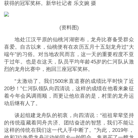
获得的冠军奖杯。新华社记者 乐文婉 摄
(资料图)
地处江汉平原的仙桃河湖密布，龙舟比赛备受群众
喜爱。自古以来，仙桃便有在农历五月十五划龙舟过“大
端午”的习俗。对当地农民而言，这一天的重要程度不亚
于过年。也是在这天，队员平均年龄45岁的仁河队从激
烈的龙舟比赛中，抱回三座冠军奖杯。
“太激动了。我们500米直道赛的成绩比平时快了近
20秒！”仁河队领队向四清说，这样的成绩在他看来象征
着今年会风调雨顺，而更让他欣喜的是，村里的龙舟运
动后继有人了。
谈起组建龙舟队的初衷，向四清说：“祖祖辈辈坚持
的传统蕴藏着同舟共济、团结奋进的智慧，我们不能让
这样的传统在我们这一代人手中断了。”为此，2019年，
他和7位热爱龙舟运动的同乡一拍即合，集资买了一艘龙