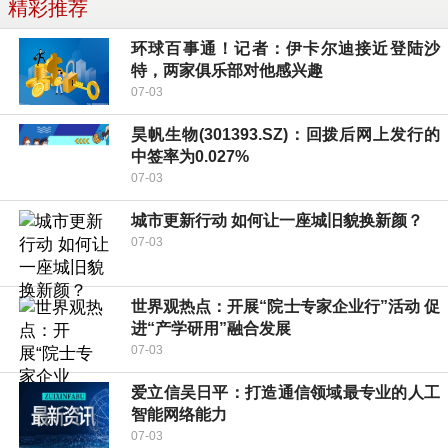
精彩推荐
环球百事通！记者：伊卡尔迪接近登陆沙
特，两家俱乐部对他感兴趣
07-03
昊帆生物(301393.SZ)：回拨后网上发行的
中签率为0.027%
07-03
城市更新行动 如何让一座城旧貌换新颜？
07-03
世界观热点：开展“院士专家企业行”活动 促
进“产学研用”融合发展
07-03
爱立信吴日平：打造通信领域最专业的人工
智能网络能力
07-03