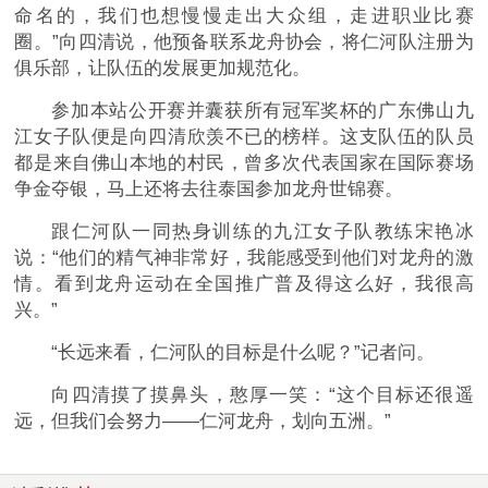
命名的，我们也想慢慢走出大众组，走进职业比赛
圈。”向四清说，他预备联系龙舟协会，将仁河队注册为
俱乐部，让队伍的发展更加规范化。
参加本站公开赛并囊获所有冠军奖杯的广东佛山九
江女子队便是向四清欣羡不已的榜样。这支队伍的队员
都是来自佛山本地的村民，曾多次代表国家在国际赛场
争金夺银，马上还将去往泰国参加龙舟世锦赛。
跟仁河队一同热身训练的九江女子队教练宋艳冰
说：“他们的精气神非常好，我能感受到他们对龙舟的激
情。看到龙舟运动在全国推广普及得这么好，我很高
兴。”
“长远来看，仁河队的目标是什么呢？”记者问。
向四清摸了摸鼻头，憨厚一笑：“这个目标还很遥
远，但我们会努力——仁河龙舟，划向五洲。”