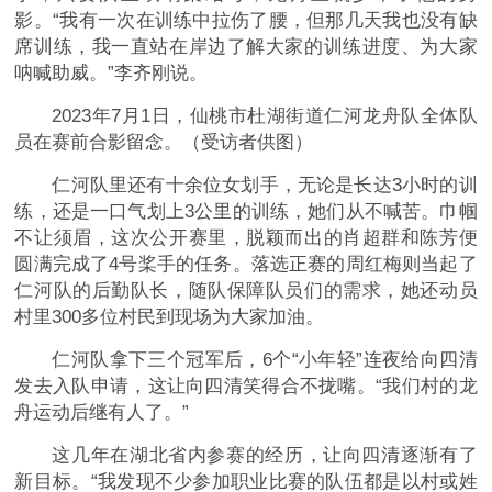
影。“我有一次在训练中拉伤了腰，但那几天我也没有缺
席训练，我一直站在岸边了解大家的训练进度、为大家
呐喊助威。”李齐刚说。
2023年7月1日，仙桃市杜湖街道仁河龙舟队全体队
员在赛前合影留念。（受访者供图）
仁河队里还有十余位女划手，无论是长达3小时的训
练，还是一口气划上3公里的训练，她们从不喊苦。巾帼
不让须眉，这次公开赛里，脱颖而出的肖超群和陈芳便
圆满完成了4号桨手的任务。落选正赛的周红梅则当起了
仁河队的后勤队长，随队保障队员们的需求，她还动员
村里300多位村民到现场为大家加油。
仁河队拿下三个冠军后，6个“小年轻”连夜给向四清
发去入队申请，这让向四清笑得合不拢嘴。“我们村的龙
舟运动后继有人了。”
这几年在湖北省内参赛的经历，让向四清逐渐有了
新目标。“我发现不少参加职业比赛的队伍都是以村或姓