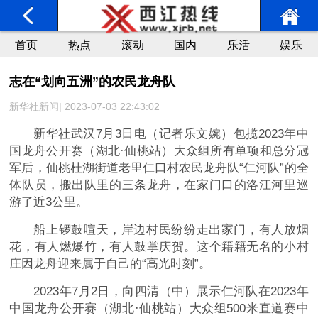
首页
热点
滚动
国内
乐活
娱乐
志在“划向五洲”的农民龙舟队
新华社新闻| 2023-07-03 22:43:02
新华社武汉7月3日电（记者乐文婉）包揽2023年中
国龙舟公开赛（湖北·仙桃站）大众组所有单项和总分冠
军后，仙桃杜湖街道老里仁口村农民龙舟队“仁河队”的全
体队员，搬出队里的三条龙舟，在家门口的洛江河里巡
游了近3公里。
船上锣鼓喧天，岸边村民纷纷走出家门，有人放烟
花，有人燃爆竹，有人鼓掌庆贺。这个籍籍无名的小村
庄因龙舟迎来属于自己的“高光时刻”。
2023年7月2日，向四清（中）展示仁河队在2023年
中国龙舟公开赛（湖北·仙桃站）大众组500米直道赛中