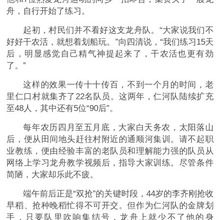
舟，自行开始了练习。
起初，村民们并不看好这支龙舟队。“大家说我们不
好好干农活，就想着划船玩。”向四清说，“我们练习15天
后，明显感觉自己精气神提起来了，干农活也更有劲
了。”
这样的效果一传十十传百，不到一个月的时间，老
里仁口村就集齐了22名队员。这两年，仁河队陆续扩充
至48人，其中还有5位“90后”。
每年农历四月至五月底，大家白天务农，太阳落山
后，便从田间地头赶往村附近的通顺河集训。请不起职
业教练，便由经验丰富的老队员和理解能力强的队员从
网络上学习龙舟教学视频后，指导大家训练。尽管条件
简陋，大家却乐此不疲。
端午前后正是“双抢”的关键时段，44岁的李齐刚抢收
早稻、抢种晚稻忙得不可开交。但作为仁河队的金牌划
手，只要队里吹响集结号，龙舟上就少不了他的身