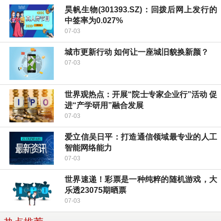
昊帆生物(301393.SZ)：回拨后网上发行的
中签率为0.027%
07-03
城市更新行动 如何让一座城旧貌换新颜？
07-03
世界观热点：开展“院士专家企业行”活动 促
进“产学研用”融合发展
07-03
爱立信吴日平：打造通信领域最专业的人工
智能网络能力
07-03
世界速递！彩票是一种纯粹的随机游戏，大
乐透23075期晒票
07-03