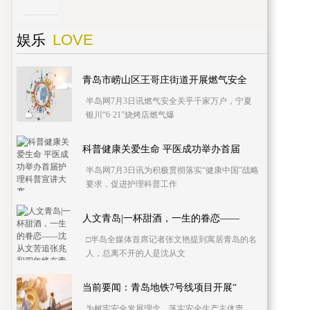
LOVE
娱乐
青岛市崂山区王哥庄街道开展燃气安全
半岛网7月3日讯燃气安全关乎千家万户，宁夏
银川“6·21”烧烤店燃气爆
科普健康关爱生命 平医成功举办首届
半岛网7月3日讯为积极贯彻落实“健康中国”战略
要求，促进护理科普工作
人文青岛|一杯甜酒，一生的眷恋——
□半岛全媒体首席记者张文艳提到寓居青岛的名
人，总离不开的人是沈从文
当前要闻：青岛地铁7号线项目开展“
为树牢安全发展理念、落实安全生产主体责