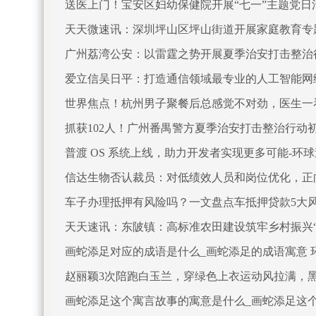
送医上门！宝安区妇幼保健院开展“七一”主题党日
天天微速讯：深圳坪山区坪山街道开展家庭教育专
广州荔湾公安：以雷霆之势开展夏季治安打击整治
爱立信吴日平：打造通信领域最专业的人工智能网
世界焦点！杭州男子聚餐后总感觉不对劲，医生一
抓获102人！广州番禺警方夏季治安打击整治行动
普渡 OS 系统上线，助力开发者实现更多可能-环
信达生物否认裁员：对低绩效人员和岗位优化，正
车子办理抵押有风险吗？一文盘点车抵押贷款5大
天天速讯：东陂镇：高标准农田建设筑牢乡村振兴“
画蛇添足对应的成语是什么_画蛇添足的成语寓意 
赵丽颖3次陪跑白玉兰，穿绿色上衣运动风拉满，黑
画蛇添足这个寓言故事的寓意是什么_画蛇添足这