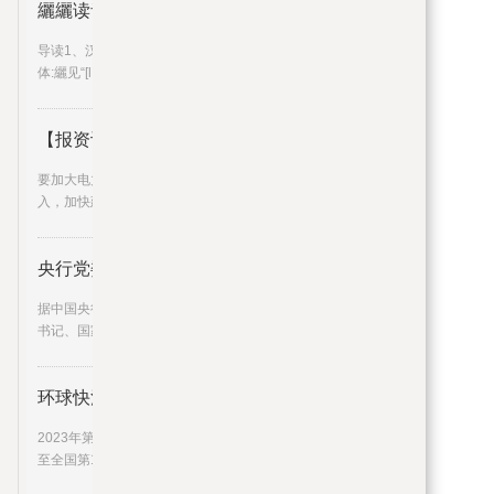
纚纚读音（纚）_世界微资讯
导读1、汉语词典[xǐ] 繁体:束发的帛。2、[lí] 繁
体:纚见“[lín l
【报资讯】国资委召开中央企业能
要加大电力项目投资力度，加强科技创新投
入，加快建设新型电力系统，全
涡
央行党委书记、国家外汇局局长潘
据中国央行官网，7月3日，中国人民银行党委
书记、国家外汇局局长潘功胜
。
环球快消息！中央确定天津为全国
2023年第1季度，天津GDP被宁波超越，下降
至全国第12位。如今，说到我国