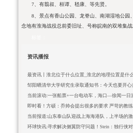
7、有翦叔、桓谭、嵇康、等先贤。
8、景点有香山公园、龙脊山、南湖湿地公园
念地有淮海战役总前委旧址、号称皖南的双堆集战
标签：
资讯播报
最资讯丨淮北位于什么位置_淮北的地理位置是什
邹阳晒清华大学研究生录取通知书：今天也要开心
当前滚动:一张船票+一台电动车，海口—徐闻一日
即时看！方硕：乔帅会提出很多的要求 严苛的教
当前报道:山东泰山队迎战上海海港队，上半场的
环球快讯:寻求解决侧翼防守问题！Stein：独行