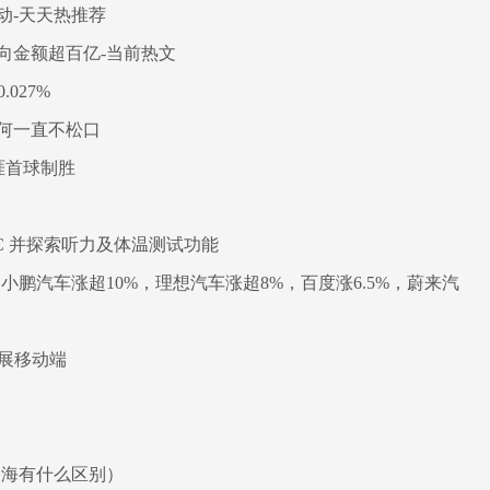
动-天天热推荐
向金额超百亿-当前热文
027%
何一直不松口
生涯首球制胜
USB-C 并探索听力及体温测试功能
鹏汽车涨超10%，理想汽车涨超8%，百度涨6.5%，蔚来汽
抢先拓展移动端
沧海有什么区别）