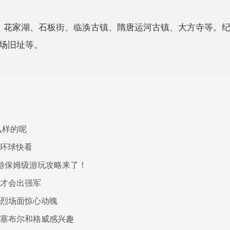
、花家湖、石板街、临涣古镇、隋唐运河古镇、大方寺等。
场旧址等。
么样的呢
|环球快看
游保姆级游玩攻略来了！
练才会出强军
激烈场面惊心动魄
侠对塞布尔和格威感兴趣