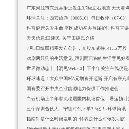
广东河源市东源县附近发生3.7级左右地震|天天看
环球关注：西安旅游（000610）每日收评（07-03
科普健康关爱生命 平医成功举办首届护理科普宣
天天信息:田建民_关于田建民介绍
7月3日统联精密发布公告，其股东减持141.12万股
戏剧两只狗的生活意见_话剧两只狗的生活意见好
世界微动态丨【洞见Web3.0】下半年关注主线仍
环球速递！大众中国8亿元增资开迈斯 开启有序充
国资委召开中央企业能源电力保供工作推进会
白云机场上半年客流稳居国内机场首位，暑运预计接
三个深圳合伙人，宁德时代下单3.5亿！-环球简讯
指南针是什么时候发明的_怀表是什么时候发明的
5座全球最大液化天然气储罐“落户”粤港澳大湾区