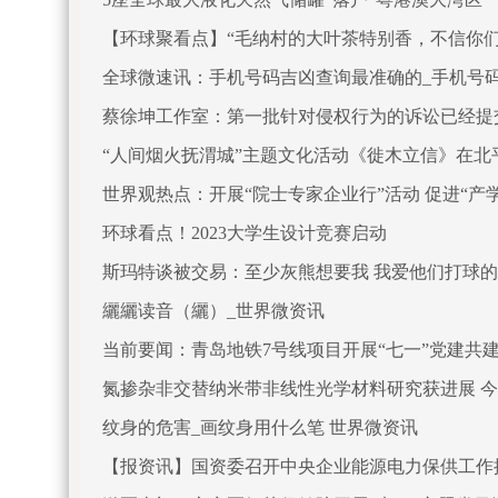
【环球聚看点】“毛纳村的大叶茶特别香，不信你们
全球微速讯：手机号码吉凶查询最准确的_手机号
蔡徐坤工作室：第一批针对侵权行为的诉讼已经提
“人间烟火抚渭城”主题文化活动《徙木立信》在北
世界观热点：开展“院士专家企业行”活动 促进“产
环球看点！2023大学生设计竞赛启动
斯玛特谈被交易：至少灰熊想要我 我爱他们打球
纚纚读音（纚）_世界微资讯
当前要闻：青岛地铁7号线项目开展“七一”党建共
氮掺杂非交替纳米带非线性光学材料研究获进展 
纹身的危害_画纹身用什么笔 世界微资讯
【报资讯】国资委召开中央企业能源电力保供工作