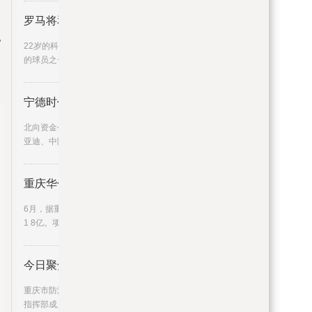
罗马将和国米竞争都灵队1500万欧
纪
22岁的科特迪瓦中后卫辛戈是都灵队愿意出售
的球员之一，都灵队为这名球
宁德时代获北向资金净买入4.49亿
北向资金今日净买入26 85亿元。宁德时代、比
亚迪、中际旭创分别获净买
重庆华侨城蓝楹湾6月成交约1.8亿
6月，据重庆华侨城公布，蓝楹湾项目销售额约
1 8亿。项目负责人介绍，蓝
今日聚焦!重庆启动防汛Ⅳ级应急
重庆市防汛抗旱指挥部要求，各区县防指、各
指挥部成员单位需按照防汛Ⅳ