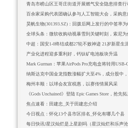
青岛市崂山区王哥庄街道开展燃气安全隐患排查行
百余家采购代表团确认参与人工智能大会，采购意
昊帆生物(301393.SZ)：回拨后网上发行的中签率为0.
全球头条：微软收购动视暴雪到关键时刻，索尼为
中超：国安1-0终结成都27轮不败神迹 21岁新星
产业化进程迎多重利好，钙钛矿电池板块升温
Mark Gurman：苹果AirPods Pro充电盒将转用
纳斯达克中国金龙指数涨幅扩大至4%，成分股中，小
车涨超6%
梅州丰顺：以球会友宣税惠，以赛传情展风采
《Gods Unchained》登陆 Epic Games Store，
焦点速看：田建忠_关于田建忠介绍
今日视点：怀化13个县市区排名_怀化有哪几个县
每日快讯!星汉灿烂是上星剧吗（星汉灿烂和乐声