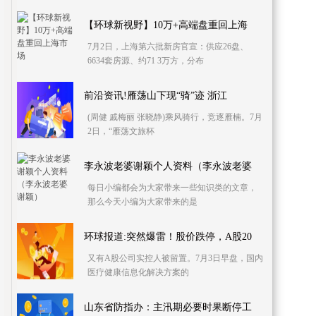
【环球新视野】10万+高端盘重回上海
7月2日，上海第六批新房官宣：供应26盘、
6634套房源、约71 3万方，分布
前沿资讯!雁荡山下现“骑”迹 浙江
(周健 戚梅丽 张晓静)乘风骑行，竞逐雁楠。7月
2日，“雁荡文旅杯
李永波老婆谢颖个人资料（李永波老婆
每日小编都会为大家带来一些知识类的文章，
那么今天小编为大家带来的是
环球报道:突然爆雷！股价跌停，A股20
又有A股公司实控人被留置。7月3日早盘，国内
医疗健康信息化解决方案的
山东省防指办：主汛期必要时果断停工