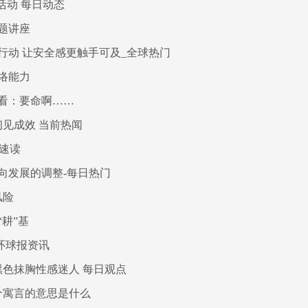
活动 每日动态
题讲座
行动 让安全感更触手可及_全球热门
络能力
看：要命啊……
初见成效 当前热闻
球速读
向发展的调整-每日热门
风险
耕”基
环球报资讯
色抹胸性感迷人 每日观点
个寓言的意思是什么