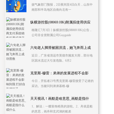
据气象部门预报，2日夜间至4日白天，山东中
南部和半岛地区自南向北有一
纵横游控股(08069.HK)附属拟使用供应
格隆汇7月3日丨纵横游控股(08069 HK)公告，
公司非全资附属公司Guyguide
六旬老人脚滑被困洪流，她飞奔而上成
近日，广东省清远市英德市频发大雨，部分地
区因水流过大引发危险。6月2
克里斯-穆雷：弟弟的发展进程不会影
今日，开拓者23号秀克里斯-穆雷接受了记者的
采访。当被问到弟弟基根-穆
天天视讯！画舫是啥意思_画舫是指什
1、解说：一艘装饰精美的游轮。2、舟就是船
的意思，画舟和玄武湖的船差