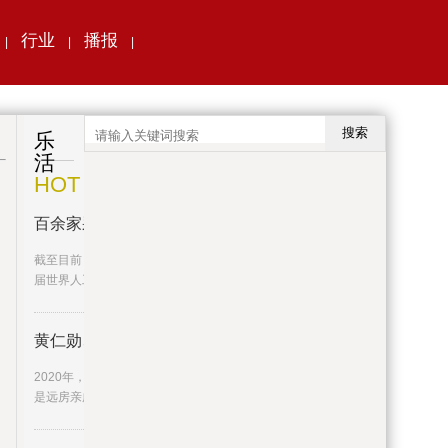
行业
播报
|
|
|
搜索
乐
活
HOT
百余家采购代表团确认参与人工智
截至目前，已有100余家采购代表团确认参与本
届世界人工智能大会。今年
黄仁勋、苏姿丰真是亲戚！苏妈还
2020年，苏姿丰接受采访时表示，她和黄仁勋
是远房亲戚，但是关系很复杂