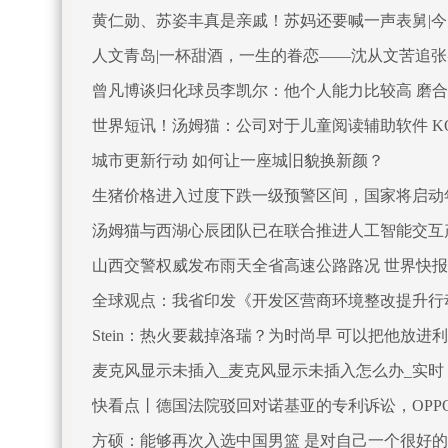
黄仁勋、苏姿丰真是亲戚！苏妈还要喊一声表舅|
人文青岛|一杯甜酒，一生的眷恋——沈从文苦追
曾凡博谈归化球员李凯尔：他个人能力比较高 磨
世界短讯！汤姆猫：公司对于儿童阅读辅助软件 KO
城市更新行动 如何让一座城旧貌换新颜？
生猪价格进入过度下跌一级预警区间，国家将启动
汤姆猫与西湖心辰团队已在联合推进人工智能交互
山西交警权威发布雨天全省高速公路路况 世界快报
全球观点：我省印发《开发区营商环境整改提升行
Stein：热火要裁掉洛瑞？为时尚早 可以把他放进
麦克风显示未插入_麦克风显示未插入怎么办_实时
快看点丨德国法院驳回对诺基亚的专利诉讼，OPP
方硕：能够再次入选中国男篮 是对自己一个很好