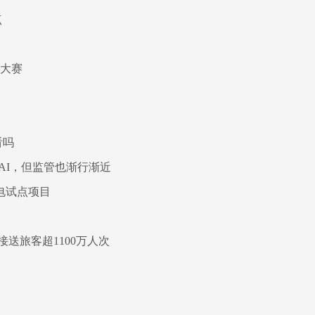
点
）
讲大赛
看吗
是AI，但监管也渐行渐近
电试点项目
送旅客超1100万人次