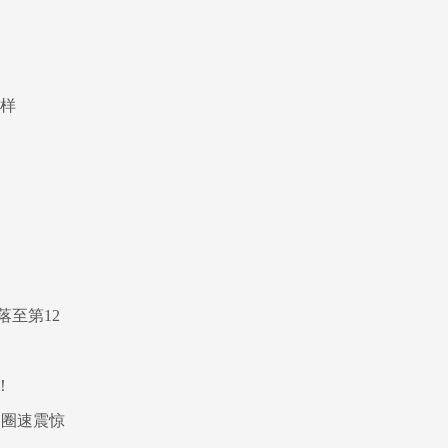
一样
至第12
！
1圈速震惊