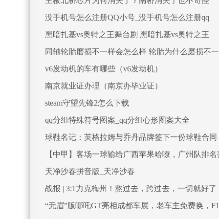
主板北桥芯片为何消失了？南桥消失了也不奇怪
没手机号怎么注册QQ小号_没手机号怎么注册qq
黑暗扎基vs奥特之王舞台剧 黑暗扎基vs奥特之王
同轴轮胎磨损不一样会怎么样 轮胎为什么磨损不
v6发动机的车有哪些（v6发动机）
南京就业证办理（南京办毕业证）
steam守望先锋2怎么下载
qq分组特殊符号图案_qq分组心形图案大全
球鞋名记：英格拉姆与乔丹品牌签下一份球鞋合同
【中甲】客场一球输给广西苹果哈嘹，广州队排名落
天净沙春拼音版_天净沙春
战报 | 3:1力克梅州！熬过去，跨过去，一切就好了
“无眉”版哪吒GT亮相成都车展，老车主免费换，F