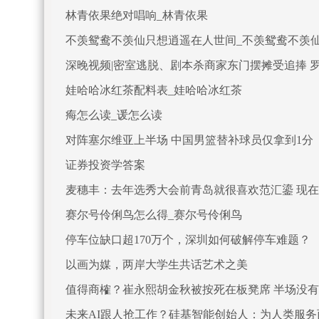
林青依果绝对唱响_林青依果
不羡鸳鸯不羡仙只想逍遥在人世间_不羡鸳鸯不羡
深晚视频|密室逃脱、剧本杀商家东门摆摊受追捧 罗湖
娃哈哈冰红茶配料表_娃哈哈冰红茶
痗怎么读_谖怎么读
对阵塞尔维亚上半场 中国男篮替补球员仅拿到1分
证券投资学答案
麦穗丰：去年选秀大会前青岛就很喜欢范汇鎏 现
赛尔号伶俐鸟怎么得_赛尔号伶俐鸟
停车位缺口超170万个，深圳如何破解停车难题？
以画为媒，两岸大学生共话艺术之美
值得商榷？崔永熙胡金秋被按死在板凳席 半场没
未来AI跟人抢工作？硅基智能创始人：为人类服务