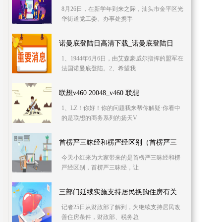
8月26日，在新学年到来之际，汕头市金平区光
华街道党工委、办事处携手
诺曼底登陆日高清下载_诺曼底登陆日
1、1944年6月6日，由艾森豪威尔指挥的盟军在
法国诺曼底登陆。2、希望我
联想v460 20048_v460 联想
1、LZ！你好！你的问题我来帮你解疑·你看中
的是联想的商务系列的扬天V
首楞严三昧经和楞严经区别（首楞严三
今天小红来为大家带来的是首楞严三昧经和楞
严经区别，首楞严三昧经，让
三部门延续实施支持居民换购住房有关
记者25日从财政部了解到，为继续支持居民改
善住房条件，财政部、税务总