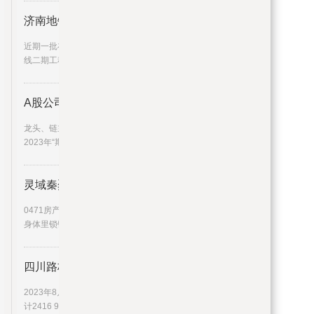
济南地铁3、4、6、7、8、9号线，
近期一批在建地铁线路再次刷新“进度条”↓↓3号
线二期工程截至目前，3
A股公司半年报披露过半 超八成
龙头、链主稳中有进，“小巨人”增速迅猛……在
2023年“期中考”里，上
灵域秦烈身体里锁链是谁 灵域秦
0471房产来为大家解答以上的问题。灵域秦烈
身体里锁链是谁，灵域秦烈这
四川路桥：连续6日融资净偿还累
2023年8月25日四川路桥连续6日融资净偿还累
计2416 95万元