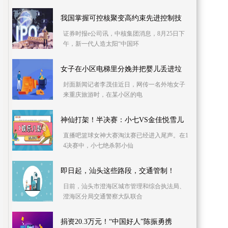
我国掌握可控核聚变高约束先进控制技
证券时报e公司讯，中核集团消息，8月25日下
午，新一代人造太阳“中国环
女子在小区电梯里分娩并把婴儿丢进垃
封面新闻记者李茂佳近日，网传一名外地女子
来重庆旅游时，在某小区的电
神仙打架！半决赛：小七VS金佳悦雪儿
直播吧篮球女神大赛淘汰赛已经进入尾声。在1
4决赛中，小七绝杀郭小仙
即日起，汕头这些路段，交通管制！
日前，汕头市澄海区城市管理和综合执法局、
澄海区分局交通警察大队联合
捐资20.3万元！“中国好人”陈振勇携