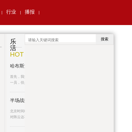
行业
播报
|
|
|
搜索
乐
活
HOT
哈布斯堡的黄昏世界观
首先，我觉得我很必要强调我虽然是制作组的
一员，但是不过新人对MOD了
半场战报：弗赖堡0-0云达不莱梅
北京时间8月26日德甲联赛第2轮，弗赖堡主场
对阵云达不莱梅。半场战罢，