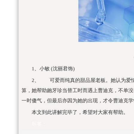
1、小敏 (沈丽君饰)
2、 可爱而纯真的甜品屋老板。她认为爱
算，她帮助龅牙珍当替工时而遇上曹迪克，不单没
一时傻气，但最后亦因为她的出现，才令曹迪克学
本文到此讲解完毕了，希望对大家有帮助。
标签：