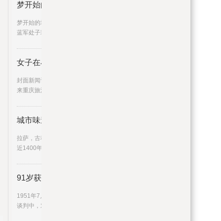
梦开始的地方2012年的今天，阿扎
梦开始的地方2012年的今天，阿扎尔点射收获
蓝军处子球,蓝军,切尔西队,
女子在小区电梯里分娩并把婴儿丢
封面新闻记者李茂佳近日，网传一名外地女子
来重庆旅游时，在某小区的电
城市味道 | 原来拉萨
拉萨，古称“逻些”，布达拉宫、大昭寺是它走过
近1400年历史的见证。拉
91岁获得共和国勋章！这位英雄的
1951年7月10日，朝鲜停战谈判在开城举行。
谈判中，对于朝中方面提出的