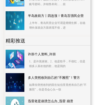
账号密码，并销售牟利……前
半岛政前方丨四连涨！青岛百强民企营
上半年，青岛民营企业可谓是熠熠生辉，在稳
增长保就业方面表现不俗，进
精彩推送
许崇个人资料_许崇
1、是许嵩谢谢。2、他是歌手，不很红，但是
很多人喜欢他的歌，他是我的
多人突然收到自己的“不雅照”！警方
如果你突然收到的陌生短信里竟然有自己的“不
雅照”，你是否会心头一惊
迅雷老是崩溃怎么办_迅雷 崩溃