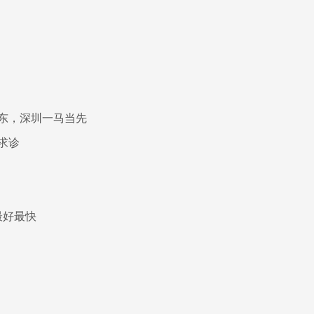
粤东，深圳一马当先
求诊
最好最快