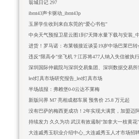
翁城日记 297
ibmt43声卡驱动_ibmt43p
玉屏学生收到来自东莞的“爱心书包”
中央天气预报卫星云图1到7天降水量下载与安装_
进货！罗马诺：布莱顿接近谈妥19岁中场巴莱巴转会
违反“限高令”坐飞机？江苏将477人纳入失信被执
深圳国际仲裁院与深圳交易集团、深圳数据交易所
led灯具市场研究报告_led灯具市场
半场战报：弗赖堡0-0云达不莱梅
新版问界 M7 亮相成都车展 预售价 25.8 万元起
没有巴萨的梅西更成功！2年实现大满贯，加盟迈
持续发力 久久为功 武汉有效遏制“加拿大一枝黄花
大连戚秀玉职业介绍中心_大连戚秀玉人才市场招