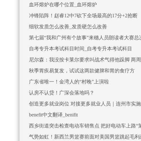
血环熔炉在哪个位置_血环熔炉
冲锋陷阵！赵睿12中7砍下全场最高的17分+2抢断
细软发质怎么改善_发质硬怎么改善
第七届“我和广州有个故事”来穗人员朗读者大赛总
自考专升本考试科目时间_自考专升本考试科目
尼尔森：我没按卡莱尔要求叫战术气得他跺脚 两
秋季胃疾易复发，试试这两款健脾和胃的食疗方
广东省唯一！金湾人的“村晚”上演啦
认房不认贷！广深会落地吗？
创造更多就业岗位 对接更多就业人员｜连州市实施
benefit中文翻译_benifit
西乡街道突击检查电动车销售点 把好电动车上路“
气势如虹！新西兰男篮赛前面对美国男篮跳起毛利