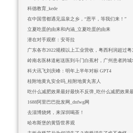
科德教育_kede
在中国雪都遇见温泉之乡，“恩平，等我们来！”
立夏吃蛋的由来和内涵_立夏吃蛋的由来
潜在对手观察：安哥拉
广东各市2022规模以上工业营收，粤西利润超过
岭南名医林道彬送医到斗门白蕉村，广州患者跨城
科大讯飞刘庆峰：明年上半年对标 GPT4
桂附地黄丸安全吗_桂附地黄丸害人
吃什么减肥效果最好最快不反弹_吃什么减肥效果
1688阿里巴巴批发网_dnfwg网
去淄博烧烤，来深圳喝茶！
哈布斯堡的黄昏世界观