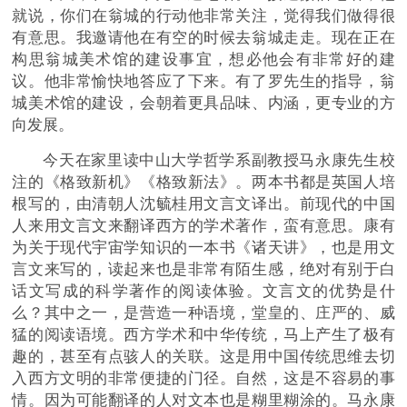
就说，你们在翁城的行动他非常关注，觉得我们做得很
有意思。我邀请他在有空的时候去翁城走走。现在正在
构思翁城美术馆的建设事宜，想必他会有非常好的建
议。他非常愉快地答应了下来。有了罗先生的指导，翁
城美术馆的建设，会朝着更具品味、内涵，更专业的方
向发展。
今天在家里读中山大学哲学系副教授马永康先生校
注的《格致新机》《格致新法》。两本书都是英国人培
根写的，由清朝人沈毓桂用文言文译出。前现代的中国
人来用文言文来翻译西方的学术著作，蛮有意思。康有
为关于现代宇宙学知识的一本书《诸天讲》，也是用文
言文来写的，读起来也是非常有陌生感，绝对有别于白
话文写成的科学著作的阅读体验。文言文的优势是什
么？其中之一，是营造一种语境，堂皇的、庄严的、威
猛的阅读语境。西方学术和中华传统，马上产生了极有
趣的，甚至有点骇人的关联。这是用中国传统思维去切
入西方文明的非常便捷的门径。自然，这是不容易的事
情。因为可能翻译的人对文本也是糊里糊涂的。马永康