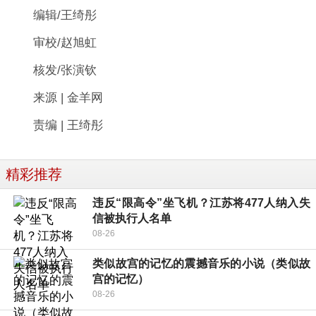
编辑/王绮彤
审校/赵旭虹
核发/张演钦
来源 | 金羊网
责编 | 王绮彤
精彩推荐
违反“限高令”坐飞机？江苏将477人纳入失
信被执行人名单
08-26
类似故宫的记忆的震撼音乐的小说（类似故
宫的记忆）
08-26