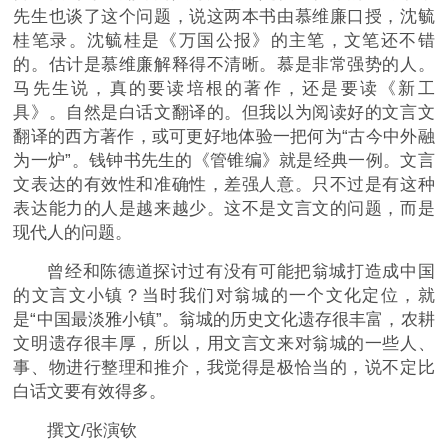
先生也谈了这个问题，说这两本书由慕维廉口授，沈毓
桂笔录。沈毓桂是《万国公报》的主笔，文笔还不错
的。估计是慕维廉解释得不清晰。慕是非常强势的人。
马先生说，真的要读培根的著作，还是要读《新工
具》。自然是白话文翻译的。但我以为阅读好的文言文
翻译的西方著作，或可更好地体验一把何为“古今中外融
为一炉”。钱钟书先生的《管锥编》就是经典一例。文言
文表达的有效性和准确性，差强人意。只不过是有这种
表达能力的人是越来越少。这不是文言文的问题，而是
现代人的问题。
曾经和陈德道探讨过有没有可能把翁城打造成中国
的文言文小镇？当时我们对翁城的一个文化定位，就
是“中国最淡雅小镇”。翁城的历史文化遗存很丰富，农耕
文明遗存很丰厚，所以，用文言文来对翁城的一些人、
事、物进行整理和推介，我觉得是极恰当的，说不定比
白话文要有效得多。
撰文/张演钦