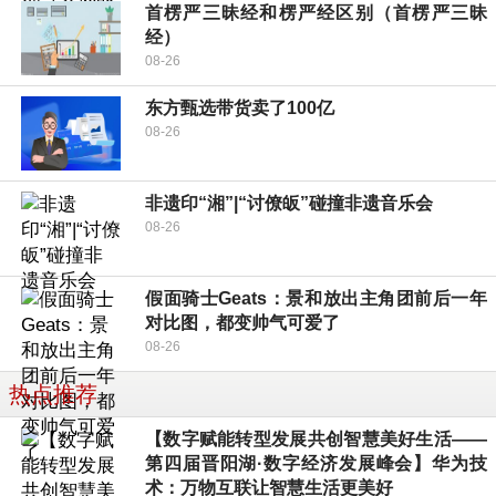
首楞严三昧经和楞严经区别（首楞严三昧
经）
08-26
东方甄选带货卖了100亿
08-26
非遗印“湘”|“讨僚皈”碰撞非遗音乐会
08-26
假面骑士Geats：景和放出主角团前后一年
对比图，都变帅气可爱了
08-26
热点推荐
【数字赋能转型发展共创智慧美好生活——
第四届晋阳湖·数字经济发展峰会】华为技
术：万物互联让智慧生活更美好