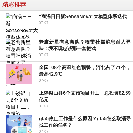
精彩推荐
“商汤日日新SenseNova”大模型体系迭代
07-07
老鹰新星有意离队？穆雷社媒消息耐人寻
味：我不玩忠诚那一套把戏
07-07
全国108个高温红色预警，河北占了71个，
最高42.9℃
07-07
上饶铅山县6个文旅项目开工，总投资82.59
亿元
07-07
gta5停止工作是什么原因？gta5怎么取消寻
找工作的任务？
07-07