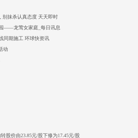
 别抹杀认真态度 天天即时
家园——龙莺女家庭_每日讯息
线同期施工 环球快资讯
活动
军
股价由23.85元/股下修为17.45元/股