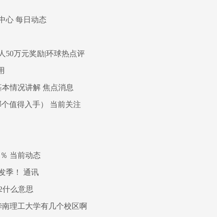
中心 每日动态
50万元奖励|环球热点评
用
基本情况讲解 焦点消息
k40哪个值得入手） 当前关注
2％ 当前动态
发季！ 通讯
2什么意思
华南理工大学有几个校区啊