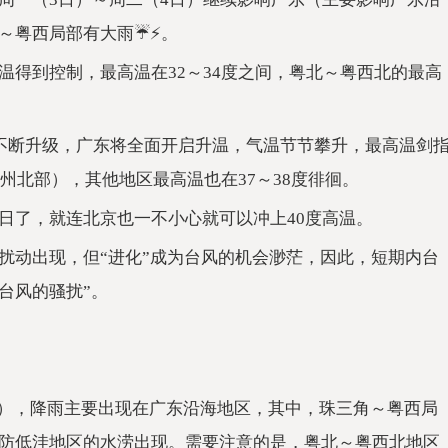
粤西局部有大雨☔️⚡️。
温得到控制，最高温在32～34度之间，粤北～粤西北的最高
制不断升级，广东将全面开启升温，气温节节攀升，最高温剑
州北部），其他地区最高温也在37～38度徘徊。
日了，就连北京也一不小心就可以冲上40度高温。
扰动出现，但“进化”成为台风的机会渺茫，因此，短期内台
台风的骚扰”。
%），降雨主要出现在广东沿海地区，其中，珠三角～粤西局
防低洼地区的水涝出现。需要注意的是，粤北～粤西北地区