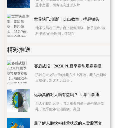
重中之重，而青银高速以东片
世界快讯:倒影丨走出教室，挥起锄头
他不仅能在三尺讲台上侃侃而谈，抬手画出“教
科书式”的地理图，还能在
精彩推送
赛后战报丨2023LPL夏季赛常规赛赛报
[23:10]大龙Buff加持我方推上高地，我方杰斯输
出爆炸，对方无力回天，
运动真的对大脑有益吗？ 世界百事通
当人们提起运动，与之相关的是一系列健康益
处，似乎能够包治百病。美国
最了解东鹏饮料经营状况的人卖股票套