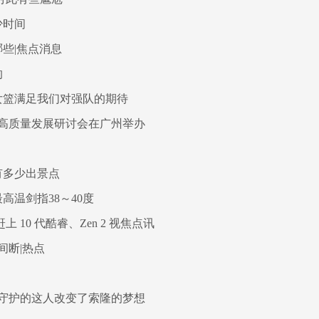
少时间
些|焦点消息
的
女篮满足我们对强队的期待
高质量发展研讨会在广州举办
有多少出景点
温剑指38～40度
 10 代酷睿、Zen 2 视焦点讯
间断|热点
守护的这人改变了索隆的梦想