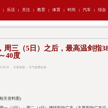
乐活
关注
教育
体育
时尚
汽车
综合
|
|
|
|
|
|
|
周三（5日）之后，最高温剑指3
～40度
9:38:39
文章来源：
天气群爱好者
(相关资料图)
周一（3日）～周二（4日）继续影响广东（主要影响广东沿