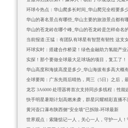
环球今热点：华山爬多长时间_华山爬完全程要多
华山的著名景点有哪些_华山主要的旅游景点都有哪
华山的苍龙岭在哪个峰_华山的苍龙岭是怎样命名
当前报道:王猛：有团队有球星有智慧有韧性 这支
环球实时：搭建合作桥梁！绿色金融助力氢能产业
实探！那个要做全球最大足球场的项目，复工了！
华山高度和海拔高度是多少_华山海拔有多高大概
全球要闻：广东先雨后晴热，周三（5日）之后，最高
龙芯 3A6000 处理器将首次支持同步多线程：性能赶上
快手明星暑期计划高燃来袭，群星闪耀精彩直播不
黄河壶口瀑布陕西侧“安全墙”已拆除-环球最新
世界观点：索隆惦记一人，关心一人，守护一人！