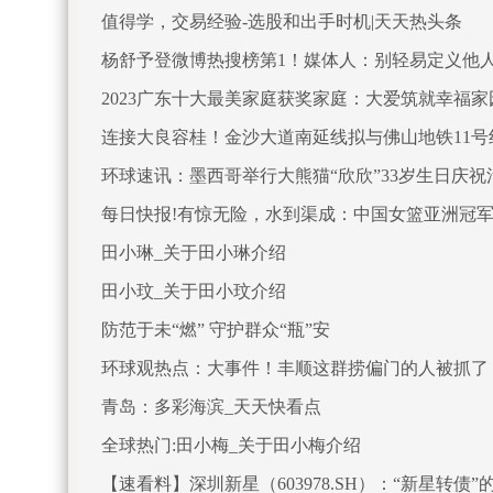
值得学，交易经验-选股和出手时机|天天热头条
杨舒予登微博热搜榜第1！媒体人：别轻易定义他人
2023广东十大最美家庭获奖家庭：大爱筑就幸福
连接大良容桂！金沙大道南延线拟与佛山地铁11号
环球速讯：墨西哥举行大熊猫“欣欣”33岁生日庆祝
每日快报!有惊无险，水到渠成：中国女篮亚洲冠
田小琳_关于田小琳介绍
田小玟_关于田小玟介绍
防范于未“燃” 守护群众“瓶”安
环球观热点：大事件！丰顺这群捞偏门的人被抓了
青岛：多彩海滨_天天快看点
全球热门:田小梅_关于田小梅介绍
【速看料】深圳新星（603978.SH）：“新星转债”的转