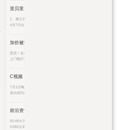
里贝里 关于里贝里的介绍 每日
1、弗兰克·里贝里（FranckRibéry），1983年
4月7日出生于法国滨海布洛
率
加价被拒，司机上门殴打母女：“
恶劣！女生拒绝中途加价被扔别处后又遭司机
上门殴打近日，19岁湖南女孩
C视频丨香港坐高铁抵蓉旅客：这
7月1日晚，伴着微热的暑气，从香港西九龙站
发出的G2964次动车抵达成都
前沿资讯!视频｜“文化济宁”高
00:48今天上午7时26分，“文化济宁”冠名的
G386次高铁列车准时从高铁济