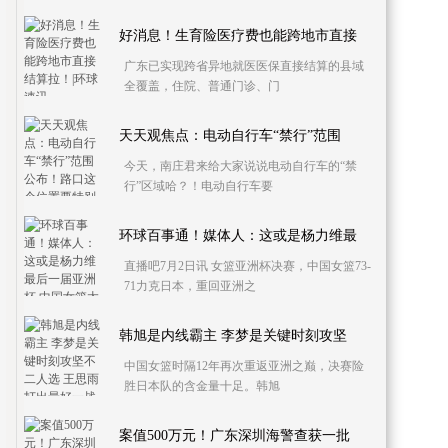
好消息！生育险医疗费也能跨地市直接
广东已实现跨省异地就医医保直接结算的县域
全覆盖，住院、普通门诊、门
天天观焦点：电动自行车“禁行”范围
今天，南庄君来给大家说说电动自行车的“禁
行”区域哈？！电动自行车要
环球百事通！媒体人：这或是杨力维最
直播吧7月2日讯 女篮亚洲杯决赛，中国女篮73-
71力克日本，重回亚洲之
韩旭是内线霸主 李梦是关键时刻攻坚
中国女篮时隔12年再次重返亚洲之巅，决赛险
胜日本队的含金量十足。韩旭
案值500万元！广东深圳海警查获一批