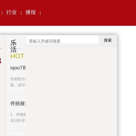
行业
播报
|
|
|
搜索
乐
活
HOT
8
iqoo7和红米k40哪个值得买（iqoo
性能部分两者比较接近，iQOO7的闪存是增强
版，读写速度更快，至于能耗
佟丽娅演过的电视剧剧_佟丽娅演
1、佟丽娅，1983年8月8日出生于新疆维吾尔
自治区伊犁哈萨克自治州察布