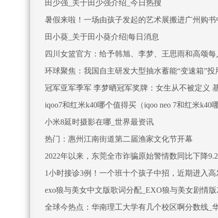
田少强_关于田少强介绍_今日热搜
暑假来啦！一场由孩子发起的艺术展搬进广州购书
田小葵_关于田小葵介绍|每日消息
四川女篮官方：给予韩旭、李梦、王思雨和高颂每人
环球聚焦：我国自主研发大型抽水蓄能“变速箱”投
冠军亚军季军 李梦晒冠军奖牌：女生从不被定义 
iqoo7和红米k40哪个值得买（iqoo neo 7和红米
小米8延时摄影在哪_世界最资讯
热门：惠州江南街道第二届渔家文化节开幕
2022年以来，东莞全市诈骗原始警情数同比下降9.
1小时接诊3例！一个班十个孩子中招，近期进入高
exo狼与美女中文版歌词分配_EXO狼与美女剧情版
全球今热点：华南理工大学有几个校区啊分数线_