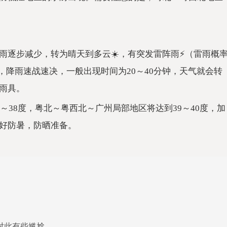
逐步减少，转为晴天到多云☀️，有突发雷阵雨⚡️（雷雨概
后，降雨速战速决，一般出现时间为20～40分钟，天气就会转
雨具。
～38度，粤北～粤西北～广州局部地区将达到39～40度，加
好防暑，防晒准备。
对此有些尴尬