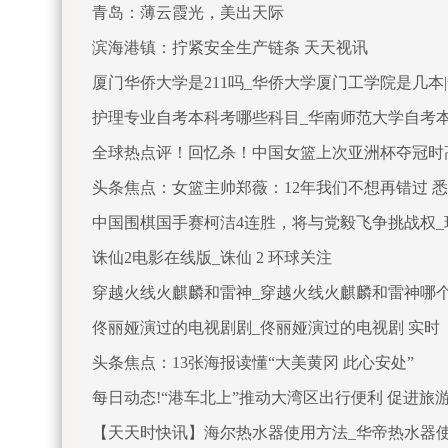
青岛：薄云霞光，美出天际
滨海港镇：拧紧安全生产链条 天天视讯
厦门华侨大学是211吗_华侨大学厦门工学院是几本
护理专业自考本科考哪些科目_华南师范大学自考本
全球热点评！回忆杀！中国女篮上次亚洲杯夺冠时
头条焦点：女篮主帅郑薇：12年我们不想再错过 
中国围棋国手赛柯洁4连胜，将与党毅飞争挑战权_
诛仙2电影在线版_诛仙 2 环球关注
穿越火线火麒麟和雷神_穿越火线火麒麟和雷神哪个
佟丽娅演过的电视剧剧_佟丽娅演过的电视剧 实时
头条焦点：13张海报读懂“大美黄冈 此心安处”
每日动态!“港车北上”推动大湾区出行便利 促进旅
【天天时快讯】海尔热水器使用方法_华帝热水器