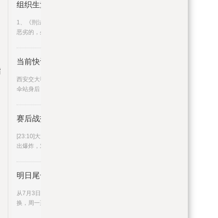
组织生活会批评他人不足及建议_
1、《刑法》第二百六十条虐待家庭成员，情节
恶劣的，处二年以下有期徒
当前快讯:西安交大毕业典礼校长
指
西安交大毕业典礼校长冒雨致辞，书记悄悄撑
伞站身后，师生欢呼致敬，网
赛后战报丨2023LPL夏季赛常规赛
[23:10]大龙Buff加持我方推上高地，我方杰斯输
出爆炸，对方无力回天，
明日尾号限行换了！下周起，周一
从7月3日开始，北京工作日小客车限行尾号轮
换，周一至周五限行机动车车