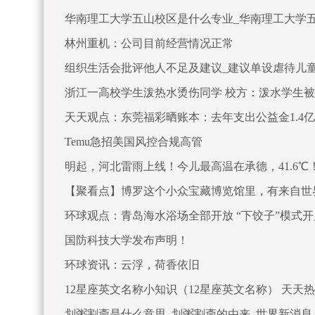
华南理工大学五山校区是什么专业_华南理工大学
林州重机：公司目前经营情况正常
组织生活会批评他人不足及建议_建议单设虐待儿
浙江一高校学生泼热水烫伤同学 校方：泼水学生
天天观点：东莞福彩晒账本：去年支出公益金1.4
Temu急招美国风控合规高管
明起，河北雷雨上线！今儿最高温在承德，41.6℃
【聚看点】博罗这个小众宝藏博览馆里，有来自世
环球观点：青岛海水浴场全部开放 “下饺子”模式
国防科技大学发布声明！
环球资讯：云浮，荷香依旧
12星座英文名称小知识（12星座英文名称） 天天
划粥割齑是什么意思_划粥割齑的由来_世界新消息