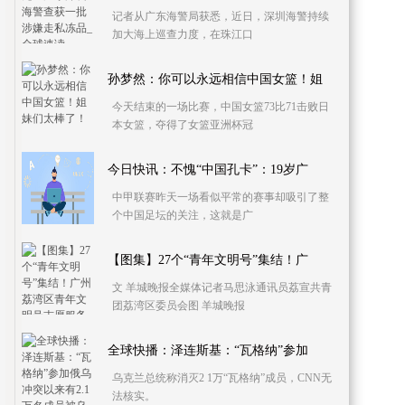
记者从广东海警局获悉，近日，深圳海警持续
加大海上巡查力度，在珠江口
孙梦然：你可以永远相信中国女篮！姐
今天结束的一场比赛，中国女篮73比71击败日
本女篮，夺得了女篮亚洲杯冠
今日快讯：不愧“中国孔卡”：19岁广
中甲联赛昨天一场看似平常的赛事却吸引了整
个中国足坛的关注，这就是广
【图集】27个“青年文明号”集结！广
文 羊城晚报全媒体记者马思泳通讯员荔宣共青
团荔湾区委员会图 羊城晚报
全球快播：泽连斯基：“瓦格纳”参加
乌克兰总统称消灭2 1万“瓦格纳”成员，CNN无
法核实。