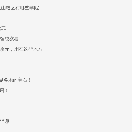
五山校区有哪些学院
童罪
被留校察看
亿余元，用在这些地方
！
界各地的宝石！
开启！
热消息