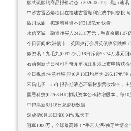
酸式硫酸钠商品报价动态（2026-06-19）|焦点速讯
中沙古雷乙烯项目在福建古雷顺利完成中间交接 
四川成渝：拟定增募资不超31.8亿元|快看
永信至诚：融资净买入242.18万元，融资余额1.07
今日要闻!欧洲债市：英国央行会后英债收窄跌幅 
微资讯！九毛九(09922)6月18日斥资53.74万港元回
石药创新子公司司库奇尤单抗注射液上市申请获得
今日视点:生意社铜(期)6月18日均差为-295.17元
宏昌电子：25年报告期液态环氧树脂营收增长，主
目”建成投产，产品销量增加，营收增长
国恩科技(02768.HK)拟以资本公积转增股本，每10
中钨高新6月18日龙虎榜数据
深成指6月18日涨0.94% 观天下
冠军1000万，全球最高峰！“手艺人酒·独牙兰博金