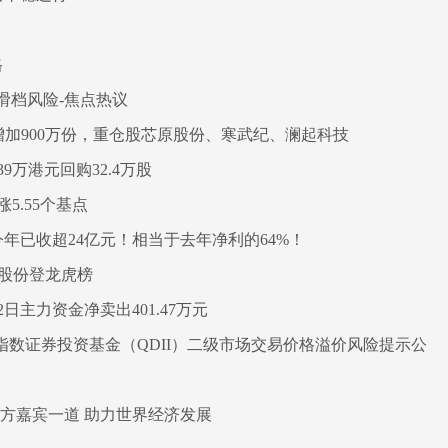
格
滑档风险-焦点热议
额增加900万份，重仓股芯原股份、寒武纪、澜起科技
39万港元回购32.4万股
5.55个基点
年已收超24亿元！相当于去年净利的64%！
大股份登龙虎榜
日主力资金净卖出401.47万元
式指数证券投资基金（QDII）二级市场交易价格溢价风险提示公
方嘉宾一道 助力世界经济发展