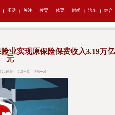
乐活
关注
教育
体育
时尚
汽车
综合
|
|
|
|
|
|
|
险业实现原保险保费收入3.19万亿
元
6 21:16:46
文章来源：
金融一线