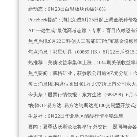
新动态：6月23日白银板块跌幅达8%
PriceSeek提醒：湖北荣成6月25日起上调全纸种价
AI“一键生成”最优高考志愿？专家：盲目依赖恐有
焦点热讯:6月22日科创人工智能ETF华宝基金份
焦点消息！彩星玩具（00869.HK）6月22日斥资15.
热推荐：美债收益率集体上涨，10年期美债收益率涨
焦点要闻：藏格矿业，获参股公司逾9亿元分红！今
每日消息!机构席位卖出481万 北交所上市公司永
今头条！股票行情快报：东方生物（688298）6月22
纳指ETF易方达: 易方达纳斯达克100交易型开放
告
生意社：6月22日华北地区醋酸行情平稳观望
要闻：夏季达沃斯论坛将举行 外交部：愿同与会各