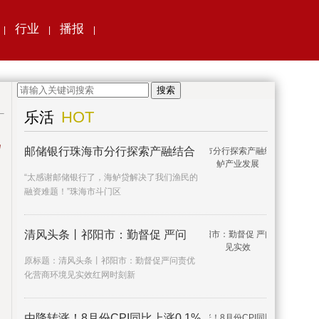
行业
播报
|
|
|
搜索
HOT
乐活
邮储银行珠海市分行探索产融结合
“太感谢邮储银行了，海鲈贷解决了我们渔民的
融资难题！”珠海市斗门区
清风头条丨祁阳市：勤督促 严问
原标题：清风头条丨祁阳市：勤督促严问责优
化营商环境见实效红网时刻新
由降转涨！8月份CPI同比上涨0.1%