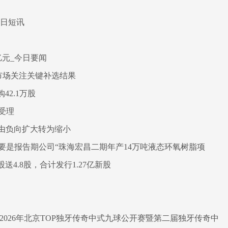
每日短讯
亿元_今日要闻
市场关注关键补选结果
购42.1万股
受理
/吨 由负向扩大转为缩小
要是报告期公司“珠海宏昌二期年产14万吨液态环氧树脂项
股送4.8股，合计发行1.27亿新股
”2026年北京TOP独牙传奇中式九球公开赛暨第二届独牙传奇中