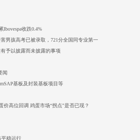
vespa收跌0.4%
受害男孩高考已被录取，721分全国同专业第一
动 没有予以披露而未披露的事项
-要闻
mSAP基板及封装基板项目等
价高位回调 鸡蛋市场“拐点”是否已现？
格平稳运行