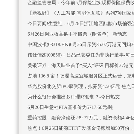
金融监管总局：今年前5月保险业实现原保险保费收入
【新视野】《人工智能 智能体互联》系列7项国家
今日要闻!生意社：6月26日浙江地区醋酸市场偏强
6月26日创业板高换手率股票（附名单） 新动态
中国波顿(03318.HK)6月26日斥资85.07万港元回购3
伟仕佳杰(00856)：吕品已获委任为非执行董事-每
美银证券：海天味业首予“买入”评级 目标价37港元
占地 136.8 亩！扬溧高速宜城服务区正式运营，
华光股份北交所IPO获受理，拟募资4.50亿元 焦点
为什么银行会推出多种理财套餐？-今日热文
6月26日生意社PTA基准价为5717.66元/吨
重药控股：融资净偿还239.77万元，融资余额4.46
热点！6月25日能源ETF广发基金份额增加50万