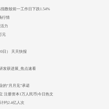
指数较前一工作日下跌1.54%
场行情
新活力
万元
20日） 天天快报
研发获进展_焦点速看
的“月月见”承诺
 注册资本1万人民币|今日热文
约2.4亿人次