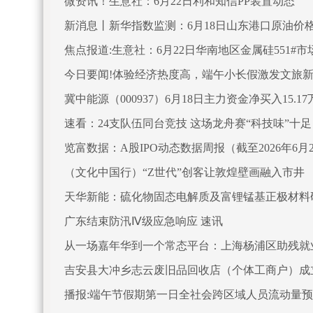
微资讯！生意社：6月22日利和知信PP装置动态
新消息丨新华指数监测：6月18日山东港口原油价格
焦点报道:生意社：6月22日华南地区金属硅551#市
今日要闻!体验经济热度高，端午小长假激发文旅
冀中能源（000937）6月18日主力资金净买入15.17
速看：24支队伍同台竞技 这场龙舟赛“科技味”十足
览富数据：A股IPO动态数据周报（截至2026年6月
（文化中国行）“Z世代”创客让敦煌壁画融入市井
天华新能：硫化物固态电解质及富锂锰基正极材料
广东结束防汛Ⅳ级应急响应 速讯
从一场嘉年华到一个常态平台：上海杨浦区助残就业
吉安县大冲乡志云废旧品回收店（个体工商户）成立
播报:端午节假期第一日全社会跨区域人员流动量预计