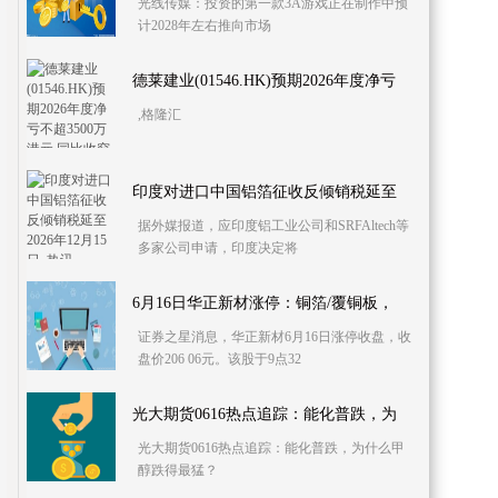
光线传媒：投资的第一款3A游戏正在制作中预
计2028年左右推向市场
德莱建业(01546.HK)预期2026年度净亏
,格隆汇
印度对进口中国铝箔征收反倾销税延至
据外媒报道，应印度铝工业公司和SRFAltech等
多家公司申请，印度决定将
6月16日华正新材涨停：铜箔/覆铜板，
证券之星消息，华正新材6月16日涨停收盘，收
盘价206 06元。该股于9点32
光大期货0616热点追踪：能化普跌，为
光大期货0616热点追踪：能化普跌，为什么甲
醇跌得最猛？