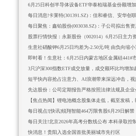
6月25日科创半导体设备ETF华泰柏瑞基金份额增
每日消息!卡莱特(301391.SZ)：佳和睿信、安华创
每日聚焦：鑫铂股份(003038.SZ)：子公司拟出售
股票行情快报：永新股份（002014）6月25日主力资
生意社硝酸钾6月25日均差为-2.50元/吨 由负向缩
即时看！生意社：6月25日内蒙古地区金属硅441#
3只沪深300指数ETF成交放量，成交额环比均增加
短平快内容抢占注意力、AI浪潮带来深远冲击，
先达股份：公司定期报告严格按照法律法规及企业
【焦点热闻】锂电池概念股集体走低，截至发稿，赣锋锂业(
每日视点![快讯]锐翔智能464万限售股6月29日解禁
每日关注!北京2026年高考分数线公布 本科录取控制
快消息！贵阳入选全国首批美丽城市先行区