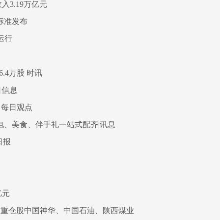
3.19万亿元
标准发布
运行
6.4万股 时讯
日信息
 每日观点
充电、美食、伴手礼一站式配齐|讯息
日报
亿元
份，重仓股中国神华、中国石油、陕西煤业