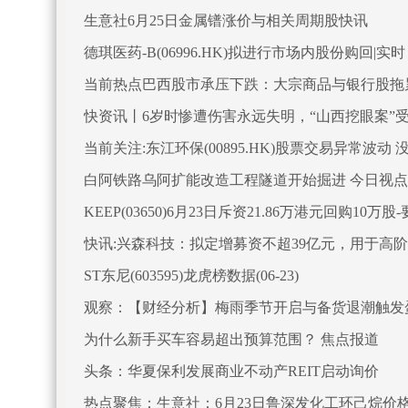
生意社6月25日金属镨涨价与相关周期股快讯
德琪医药-B(06996.HK)拟进行市场内股份购回|实时
当前热点巴西股市承压下跌：大宗商品与银行股拖累Ibo
快资讯丨6岁时惨遭伤害永远失明，“山西挖眼案”
当前关注:东江环保(00895.HK)股票交易异常波
白阿铁路乌阿扩能改造工程隧道开始掘进 今日视点
KEEP(03650)6月23日斥资21.86万港元回购10万股
快讯:兴森科技：拟定增募资不超39亿元，用于高阶
ST东尼(603595)龙虎榜数据(06-23)
观察：【财经分析】梅雨季节开启与备货退潮触发蛋
为什么新手买车容易超出预算范围？ 焦点报道
头条：华夏保利发展商业不动产REIT启动询价
热点聚焦：生意社：6月23日鲁深发化工环己烷价