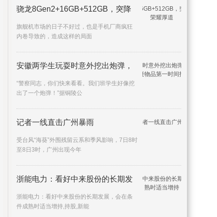
骁龙8Gen2+16GB+512GB，突降
1300
旗舰机市场的日子不好过，也是手机厂商疯狂
内卷导致的，造成这样的局面
安徽两学生玩耍时意外挖出炮弹，
“警察同志，你们快来看看。我们班学生好像挖
出了一个炮弹！”据铜陵公
记者一线直击广州暴雨
受台风“海葵”外围残留云系和季风影响，7日8时
至8日3时，广州出现今年
浙能电力：看好中来股份的长期发
浙能电力：看好中来股份的长期发展，会在条
件成熟时适当增持,持股,新能