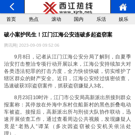
首页
热点
滚动
国内
乐活
娱乐
破小案护民生！江门江海公安连破多起盗窃案
腾讯网| 2023-09-09 09:52:06
9月8日，记者从江门江海公安分局了解到，自夏季
治安打击整治专项行动开展以来，江海公安持续加大对
各类违法犯罪的打击力度，全力快侦快破，切实维护了
辖区群众的财产安全。近日，江海公安经过缜密侦查，
迅速破获3宗盗窃案件，抓获盗窃嫌疑人3名。
8月23日10时许，江门市公安局高新派出所接到群众
报案称：其停放在外海中东村住船新村的黑色折叠电动
车被盗。接报后，高新派出所与刑侦大队协作联动，迅
速开展侦查工作，通过查看周边公共视频，发现嫌疑人
竟是“老熟人”谭某（多次因盗窃被公安机关依法处
理）。