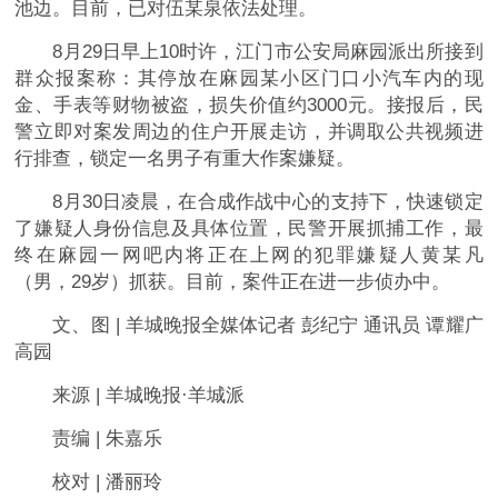
池边。目前，已对伍某泉依法处理。
8月29日早上10时许，江门市公安局麻园派出所接到
群众报案称：其停放在麻园某小区门口小汽车内的现
金、手表等财物被盗，损失价值约3000元。接报后，民
警立即对案发周边的住户开展走访，并调取公共视频进
行排查，锁定一名男子有重大作案嫌疑。
8月30日凌晨，在合成作战中心的支持下，快速锁定
了嫌疑人身份信息及具体位置，民警开展抓捕工作，最
终在麻园一网吧内将正在上网的犯罪嫌疑人黄某凡
（男，29岁）抓获。目前，案件正在进一步侦办中。
文、图 | 羊城晚报全媒体记者 彭纪宁 通讯员 谭耀广
高园
来源 | 羊城晚报·羊城派
责编 | 朱嘉乐
校对 | 潘丽玲