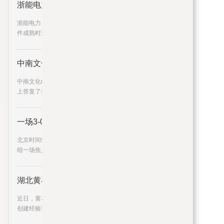
浙能电力：看好中来股份的长期发
浙能电力：看好中来股份的长期发展，会在条
件成熟时适当增持,持股,新能
中南文化： 我公司关注用户侧储
中南文化(002445)09月08日在投资者关系平台
上答复了投资者关心的问题。
一场3-0让荷兰进入欧预赛出线区
北京时间9月8日凌晨，2024年欧洲杯预选赛B
组一场焦点战，由荷兰男足主
湖北黄石启动实施“科创民企”工
近日，黄石市推广温州新时代“两个健康”先行区
创建经验试点工作领导小