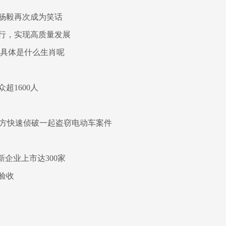
，杨毅再次成为笑话
行，实现高质量发展
肖具体是什么生肖呢
超1600人
警方快速侦破一起盗窃电动车案件
新企业上市达300家
验收