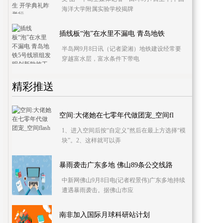
海洋大学附属实验学校揭牌
插线板“泡”在水里不漏电 青岛地铁
半岛网9月8日讯（记者梁湘）地铁建设经常要
穿越富水层，富水条件下带电
精彩推送
空间:大佬她在七零年代做团宠_空间fl
1、进入空间后按“自定义”然后在最上方选择“模
块”。2、这样就可以弄
暴雨袭击广东多地 佛山89条公交线路
中新网佛山9月8日电(记者程景伟)广东多地持续
遭遇暴雨袭击。据佛山市应
南非加入国际月球科研站计划