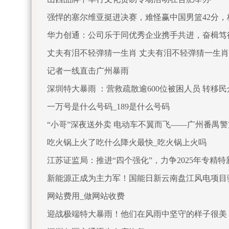
强悍的塞尔维亚挺进决赛，难怪赢中国男篮42分
华力创通：公司乐于同优秀企业携手共进，奋楫笃
丈夫有泪不轻弹猜一生肖 丈夫有泪不轻弹猜一生
记者一线直击广州暴雨
深圳特大暴雨 ：营救疏散逾600位被困人员 转移民众
一万号是什么号码_189是什么号码
“小哥”深夜送外卖 电动车不翼而飞——广州番禺
吃火锅上火了吃什么降火最快_吃火锅上火吗
江苏证监局：推进“四个强化”，力争2025年专精特
新能源正成为主力军！国能日新云南盘江风电项目
网站费用_做网站收费
迎战极端特大暴雨！他们在风雨中坚守的样子很美