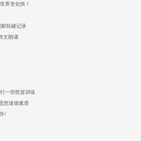
这世界变化快！
舰邮轮破记录
诗文朗诵
进行一些投篮训练
高思想道德素质
升!