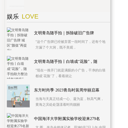
LOVE
娱乐
文明青岛随手拍｜拆除破旧广告牌
“这个广告牌已经被弃置一段时间了，还有个地
方漏了个大洞，既不美观，
文明青岛随手拍丨白墙成“花脸”，随
“现在一推开门就是满眼的小广告，干净的白墙
都成‘花脸’了，看着就让
东方时尚季·2023青岛时装周华丽启幕
当海与天真正结成一心、凝为蓝，秋高气爽，
黄海之滨处处荡漾着时尚靓丽
中国海洋大学附属实验学校迎来279名
文 图 半岛全媒体记者 田坤9月7日上午,中国