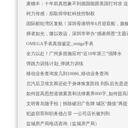
麦穗丰：十年前真想象不到德国能跟美国打对攻 
柯力传感：拟取得华虹科技控制权
国际邮轮湾区复航！深圳母港明年6月迎双船，旗
师者如光，微以致远，深圳市举办“感谢师恩”主题
OMEGA手表真假鉴定_omiga手表
全力以赴！广州多措施应对“近10年第三”强降水
弹跳力训练计划_弹跳力训练
移动业务查询发几到10086_移动业务查询
北汽后卫埃文斯还处于身体恢复阶段 到队后先是
如何提高思想道德素质和法律素养800字_如何提
文明青岛随手拍｜拆除破旧广告牌 城区“颜值”再提
犯盗窃罪和职务侵占罪 一公司店长被判刑
盐城房产局电话咨询（盐城房产局）