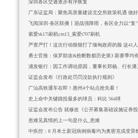
深圳各区交通逐步有序恢复
广东证监局：聚焦高质量建设北交所政策机遇 做
飞阅深圳·各区联播丨迎战强降雨，各区全力以“复
索爱sk17i刷机cm13_索爱t707刷机
严查严打！这次行动狠狠打了缅甸政府的脸 这41
勇士官推：保罗助攻&抢断数都历史第3 新赛季均
浦发银行：因工作调动原因，董事长郑杨、行长潘
证监会发布《行政处罚罚没款执行规则》
广汕高铁通车在即！惠州4个站点抢先看！
史上命中关键跳投最多的球员：科比 564球
证监会发布公告 就修改《公开募集基础设施证券
患难见真情的上一句是什么_患难
中疾控：8 月本土新冠病例病毒均为奥密克戎变异