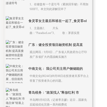
1、在键盘有一个是引号（紧挨回车键）不用加
SHIFT。本文到此讲解完毕了
食灵零女主最后和谁在一起了_食灵零ed
1、主题曲2、 片头
曲：“ParadiseLost”3、 歌：茅原实里
4、
广东：健全投资项目融资机制 提高直
观点网讯：9月8日，广东省人民政府办公厅印
发广东省扩大内需战略实施方
中南文化： 我公司关注用户侧储能的
中南文化(002445)09月08日在投资者关系平台上
答复了投资者关心的问题。
青岛税务：“政策找人”释放红利 市
半岛网9月8日讯（记者李京媛）近日，国家先
后延续优化完善一系列税费优