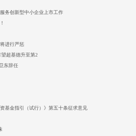
好服务创新型中小企业上市工作
”！
人将进行严惩
有望超基德升至第2
卫东辞任
投资基金指引（试行）》第五十条征求意见
株