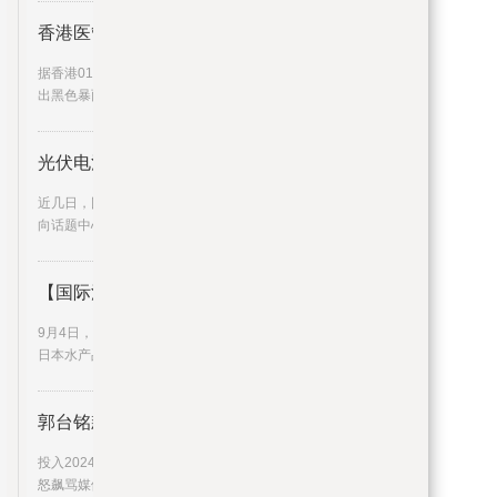
香港医管局：暴雨水灾致超110人
据香港01报道，香港天文台昨晚（9月7日）发
出黑色暴雨警告信号，至今仍
光伏电池新突破？BC工艺或道阻且
近几日，围绕BC电池的消息再度将光伏板块推
向话题中心，一直以来，电池
【国际漫评】恶鸡先告状
9月4日，日本外务省宣布，已就中国暂停进口
日本水产品向WTO提交书面文
郭台铭飙骂媒体8分钟 黄暐瀚批
投入2024大选的鸿海集团创办人郭台铭日前动
怒飙骂媒体8分钟，抱怨自己