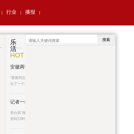
行业
播报
|
|
|
搜索
乐
活
HOT
安徽两学生玩耍时意外挖出炮弹，
“警察同志，你们快来看看。我们班学生好像挖
出了一个炮弹！”据铜陵公
记者一线直击广州暴雨
受台风“海葵”外围残留云系和季风影响，7日8时
至8日3时，广州出现今年
，