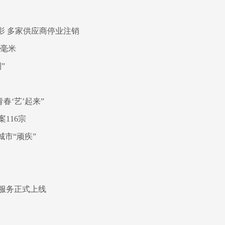
影 多家供应商停业注销
0毫米
”
春‘艺’起来”
116宗
市“顽疾”
服务正式上线