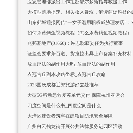
应急管理部派出工作组赴鄂尔多斯指导救援工作
大模型落地提速、相关收入暴涨，解读商汤科技的
山东郯城通报网传“一女子滥用职权威胁理发店”：
如何杀黄鳝鱼视频教程（怎么杀黄鳝鱼视频教程）
兆邦基地产(01660)：许志聪获委任为执行董事
证监会要求茶百道、货拉拉出具上市备案补充材料
放血疗法的副作用大吗_放血疗法的副作用
衣冠古丘副本攻略坐标_衣冠古丘攻略
2023国庆成都近郊旅游好去处推荐
大型5G移动急救复苏单元交付 保障杭州亚运会
四度空间是什么书_四度空间是什么
大湾区建设者筑牢在建项目防汛安全屏障
广州白云鹤龙街开展公共法律服务进园区活动