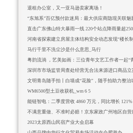
退租办公室，又一亚马逊卖家离场！
“东旭系”百亿预付款迷局：最大供应商隐现关联魅
直击广东佛山特大暴雨一线 220个站点降雨量超25
河南省探索建立房屋主体结构安全动态发现“楼长制
马行千里不洗尘沙是什么意思_马行
粤韵流淌 ，艺美如画：三位青年文艺工作者一起“青
深圳市市场监管局查处经营无合法来源进口商品立案
文明青岛随手拍丨白墙成“花脸”，随手拍助力整治城
WM6500型土豆收获机_wm 6 5
能链智电：二季度营收 4860 万元，同比增长 121%
不满意重做、不准时必赔！京东家政广州地区自营
2023太原西山民宿产业大会启幕
山西品牌中华行文化贸易专场活动在合肥举办