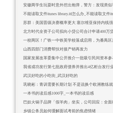
安徽两学生玩耍时意外挖出炮弹，警方：发现类似
不能读取文件itunes library.itl怎么办_不能读取文件itunes 
苏群：美国晋级决赛概率更大 塞尔维亚保持内线
北方时代全资子公司拟向小贷公司合计申请400万
一校两区！广铁一中铁英学校落成启用，为番禺区
山西四部门消费帮扶对接产销再发力
国家发展改革委集中公开推介一批吸引民间资本参
我省成功发行第七批政府债券并推出4亿柜台发行
武汉好吃的小吃街_武汉好吃的
巩晓彬：青训需要长期计划 不是说换个欧洲教练
一本书的读后感1000字_一本书的读后感
巴奴火锅子品牌「假羊肉」坐实，公司回应：全面
乡镇公务员如何缓解面试考前的焦虑情绪