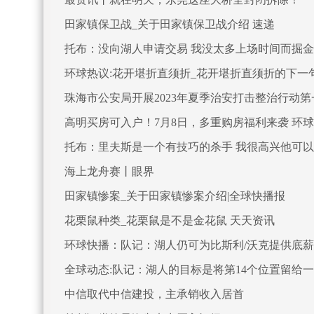
田家镇保卫战_关于田家镇保卫战介绍 速递
托布：没向湖人申请交易 我没太多上场时间而掘金
环球热议:花开堪折直须折_花开堪折直须折的下一
珠海市公安局开展2023年夏季治安打击整治行动
高明买房可入户！7月8日，多重购房福利来袭 环
托布：里夫斯是一个有技巧的杀手 我很高兴他可
海上龙舟赛丨眼界
田家镇惨案_关于田家镇惨案介绍|全球快播报
花栗鼠种类_花栗鼠是不是金花鼠 天天资讯
环球快播：队记：湖人仍可为比斯利/沃克提供底薪
全球动态:队记：湖人的目标是将第14个位置留给一
中信取代中信建投，主承销收入居首