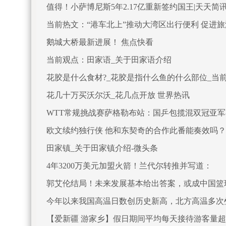
值得！小萨博尼斯5年2.17亿重新签约国王|天天简
当前热文：“港车北上”推动大湾区出行便利 促进
鹅城大桥最新进展！ 焦点快看
当前观点：田家语_关于田家语介绍
花胶是什么食材?_花胶是指什么鱼的什么部位_当
花几十万买沃尔沃_花几点开放 世界热讯
WTT常规挑战赛萨格勒布站：国乒包揽混双冠亚军
欧文续约独行侠 他和东契奇的合作此番能奏效吗？
田家镇_关于田家镇介绍-微头条
4年3200万美元加盟火箭！兰代尔转推并写道：
郭艾伦结局！未来发展基本给出答案，或成中国篮
今年以来我国高温日数创历史新高，北方高温多次
【爱新疆 游家乡】假日期间平均每天接待游客量超