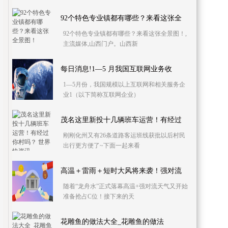
92个特色专业镇都有哪些？来看这张全
92个特色专业镇都有哪些？来看这张全景图！,
主流媒体,山西门户。山西新
每日消息!1—5 月我国互联网业务收
1—5月份，我国规模以上互联网和相关服务企
业1（以下简称互联网企业）
茂名这里新投十几辆班车运营！有经过
刚刚化州又有26条道路客运班线获批以后村民
出行更方便了~下面一起来看
高温＋雷雨＋短时大风将来袭！强对流
随着“龙舟水”正式落幕高温+强对流天气又开始
准备抢占C位！接下来的天
花雕鱼的做法大全_花雕鱼的做法