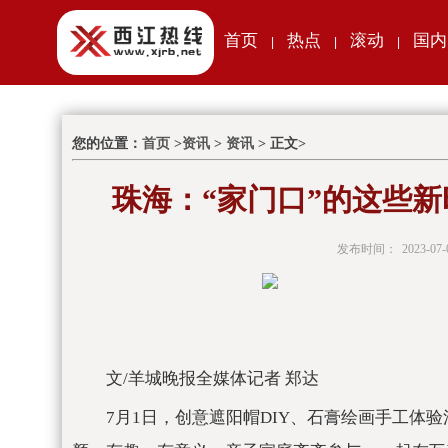
首页
热点
滚动
国内
|
|
|
您的位置：
首页
>
资讯
>
资讯
> 正文>
珠海：“家门口”的这些新
发布时间：
2023-07-
文/羊城晚报全媒体记者 郑达
7月1日，创意遮阳帽DIY、石膏绘画手工体