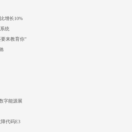
比增长10%
询系统
要来教育你”
驰
数字能源展
障代码E3