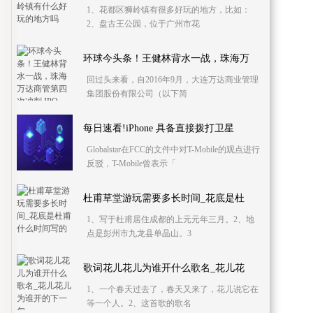
1、花都区狮岭镇有很多好玩的地方，比如：
2、盘古王公园，位于广州市花
环球今头条！王健林背水一战，珠海万
回过头来看，自2016年9月，大连万达商业管理
集团股份有限公司（以下简
每日速看!iPhone 具备直接拨打卫星
Globalstar在FCC的文件中对T-Mobile的观点进行
反驳，T-Mobile曾表示「
杜甫草堂游玩需要多长时间_花底是杜
1、写于杜甫居住成都的上元元年三月。2、地
点是彭州市九龙县单晶山。3
歌词花儿花儿为谁开什么歌名_花儿花
1、一个春天过去了，春天又来了，花儿说它在
等一个人。2、这首歌的歌名