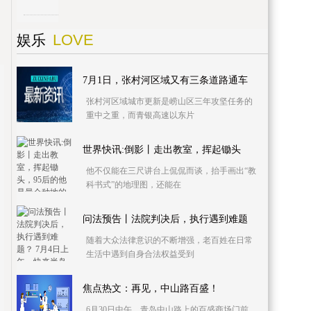
LOVE
娱乐
7月1日，张村河区域又有三条道路通车
张村河区域城市更新是崂山区三年攻坚任务的
重中之重，而青银高速以东片
世界快讯:倒影丨走出教室，挥起锄头
他不仅能在三尺讲台上侃侃而谈，抬手画出“教
科书式”的地理图，还能在
问法预告丨法院判决后，执行遇到难题
随着大众法律意识的不断增强，老百姓在日常
生活中遇到自身合法权益受到
焦点热文：再见，中山路百盛！
6月30日中午，青岛中山路上的百盛商场门前，