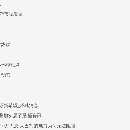
讯
旅游市场发展
前热议
-环球焦点
 动态
球新希望_环球消息
叠加实属罕见|播资讯
10万人次 大巴扎的魅力为何无法阻挡