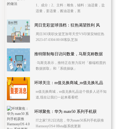
1、成分：2、主料：雕鱼，辅料：油适量，盐
适量，姜适量，酱油适量，葱
周日竞彩篮球强档：狂热渴望胜利 风
周日303美职女篮芝加哥天空VS印第安纳狂热
2023-07-0304:00:00客队芝加
推特限制每日访问数量，马斯克称数据
·马斯克表示，推特正在努力应对「极端程度的
数据抓取」和「系统操纵」
环球关注：m值兑换商城_m值兑换礼品
m值兑换商城，m值兑换礼品这个很多人还不知
道,现在让我们一起来看看吧
环球聚焦：华为 mate50 系列手机获
IT之家7月2日消息，华为mate50系列手机获推
HarmonyOS4 0Beta版系统更新