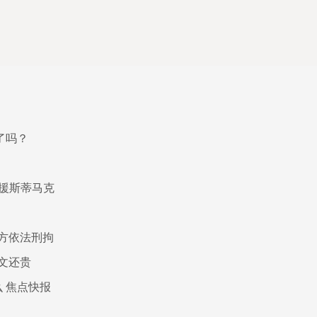
了吗？
援斯蒂马克
方依法刑拘
文还贵
 焦点快报