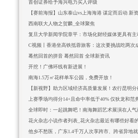
首创证券给予海兴电力买入评级
【赛前海报】山东泰山vs上海海港 谋定而后动 新
西南联大人物之贺麟_全球聚焦
复旦大学新闻学院章平：市场化财经媒体更具有主
C视频丨香港坐高铁抵蓉旅客：这次要挑战吃两次
蓦然回首的拼音 蓦然回首 全球新资讯
开挖！广佛环线有新进展！
南海1.5万㎡花样单车公园，免费开放！
【新视野】助力区域经济高质量发展！农行昆明分
上赛季场均得分14+且命中率低于40% 仅狄龙和范
全球即时：一起跳舞吧！南海舞蹈艺术展演在人气
花火杂志小说作者列表_花火杂志最近有哪些好看
他乡不愁医，广东1.4千万人次享跨市、跨省异地