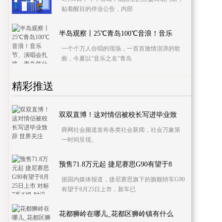
贴着醒目的停业公告，内部
半岛观察丨25℃青岛100℃音浪！音乐
一个个万人合唱的现场，一首首激情澎湃的歌
曲，今夏以“音乐之名”青岛
精彩推送
双双直博！这对情侣被校长写进毕业致
舜网社会频道发布各类社会新闻，社会万象第
一时间呈现。
预售71.8万元起 捷尼赛思G90有望于8
据国内媒体报道，捷尼赛思旗下的旗舰轿车G90
有望于8月25日上市，新车已
花都狮岭在哪儿_花都区狮岭镇有什么