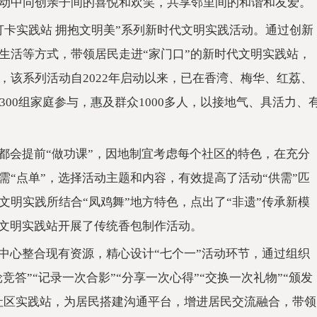
动中同创亲子间的喜悦和欢笑，共享邻里间的和谐和友爱。
打卡实践站 拥抱文明美”系列新时代文明实践活动。通过创新
生活等方式，带领居民走进“家门口”的新时代文明实践站，
，该系列活动自2022年启动以来，已在香湾、梅华、红荔、
00组家庭参与，惠及群众1000多人，以接地气、具活力、
都会提前“做功课”，因地制宜考虑每个社区的特色，在充分
“点单”，选择活动主题和内容，有效提高了活动“供需”匹
明实践所结合“凤鸡舞”地方特色，点出了“非遗”传承新模
代文明实践站开展了传统香包制作活动。
中心整合现有资源，精心设计“七个一”活动环节，通过组织
竞答”“记录一次合影”“分享一次心得”“交换一次礼物”“颁发
到社区实践站，为居民搭建沟通平台，增进居民交流融合，带领