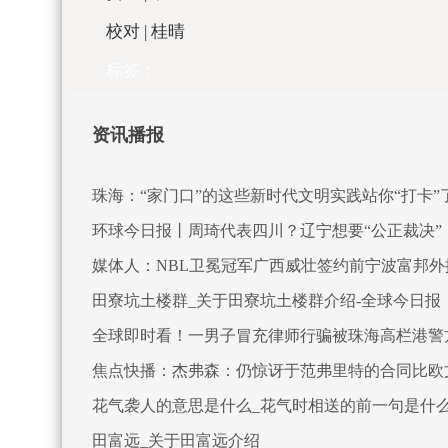
校对 | 桂晴
标签：
资讯播报
珠海：“家门口”的这些新时代文明实践站你“打卡”
环球今日报丨周琦代表四川？辽宁想要“公正裁决”
媒体人：NBL卫冕冠军广西威壮签约前宁波富邦外
田寮坑土楼群_关于田寮坑土楼群介绍-全球今日报
全球即时看！一男子冒充律师行骗被珠海高栏港警
焦点快播：杰弗森：仍惊讶于范弗里特的合同比欧
花气袭人的意思是什么_花气时相送的前一句是什么
田富远_关于田富远介绍