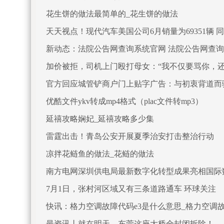
花生饼的做法最简单的_花生饼的做法
天天视点！现代汽车美国公司6月销量为69351辆 同
新动态：法院公告网查询系统官网 法院公告网查
加价被拒，司机上门殴打母女：“我不仅要骂你，还
官方回应城管铲商户门上贴字广告：与初衷背道而
优酷文件ykv转成mp4格式（plac文件转mp3）
延禧攻略娴妃_延禧攻略多少集
雷霆出击！青岛公安开展夏季治安打击整治行动
凉拌花鲢鱼的做法_花鲢的做法
南方电网深圳供电局最新数字化转型成果亮相国际
7月1日，张村河区域又有三条道路通车 环球关注
快讯：格力空调故障代码e3是什么意思_格力空调故
最资讯丨就在明天，东莞这座大桥全封闭拆除！