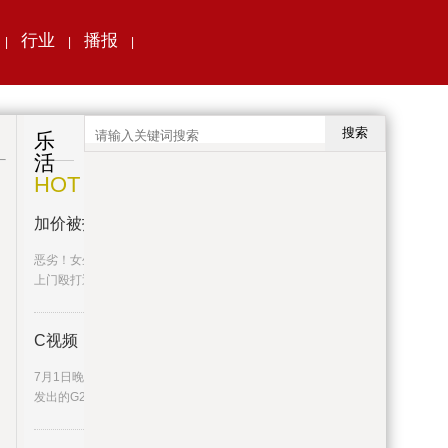
行业
播报
|
|
|
搜索
乐
活
HOT
加价被拒，司机上门殴打母女：“
恶劣！女生拒绝中途加价被扔别处后又遭司机
上门殴打近日，19岁湖南女孩
C视频丨香港坐高铁抵蓉旅客：这
7月1日晚，伴着微热的暑气，从香港西九龙站
发出的G2964次动车抵达成都