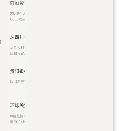
前沿资讯!视频｜“文化济宁”高
00:48今天上午7时26分，“文化济宁”冠名的
G386次高铁列车准时从高铁济
从四川大学出发！“蓉火”开启成
有
从意大利都灵到北京，再到哈尔滨、深圳、重
庆和宜宾。一站站充满活力的
贵阳银行：取消发行“23贵阳银行
取消发行“23贵阳银行CD103”
环球关注：m值兑换商城_m值兑换
m值兑换商城，m值兑换礼品这个很多人还不知
道,现在让我们一起来看看吧