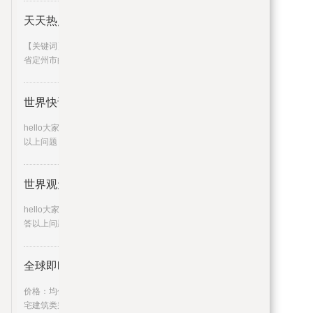
天天热点评！紧握人生出彩机会
【关键词】高考【事件】今年高考期间，河北
省定州市的环卫工人任红娟，
世界快讯:穿越火线道具城道聚城
hello大家好，我是大学网网小航来为大家解答
以上问题，穿越火线道具城
世界观天下！姜文有哪些绯闻_他
hello大家好，我是城乡经济网小晟来为大家解
答以上问题，姜文有哪些绯
全球即时：邵阳中梁壹号院户型图
价格：均价约5000元 平方米物业类别：普通住
宅建筑类别：板塔结合高层