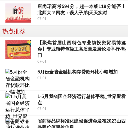
唐尚珺高考594分，超一本线119分能否上
北师大？网友：误人子弟|天天实时
07-01
热点推荐
【聚焦首届山西特色专业镇投资贸易博览
会】专业镇特色轻工高质量发展论坛举行-热
门
07-01
5月份全省金融机构存贷款环比小幅增加
07-01
1-5月我省国企经济运行总体平稳_世界聚看
点
07-01
省商标品牌标准化建设促进会发布2023山西
品牌价值评价信息