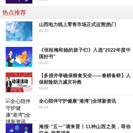
热点推荐
山西电力线上零售市场正式运营|热门
05-03
《张桂梅和她的孩子们》入选“2022年度中
国好书”
05-03
【多措并举确保粮食安全——春耕备耕】人
保财险助力减灾补救
05-03
全心陪伴守护健康“港湾”|全球新资讯
05-03
海报·“五一”请来晋丨11种山西之美，等你