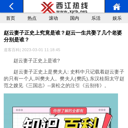
首页
热点
滚动
国内
乐活
娱乐
赵云妻子正史上究竟是谁？赵云一生共娶了几个老婆
分别是谁？
道客百科| 2023-03-01 11:18:45
赵云妻子正史上是谁?
赵云妻子正史上是樊夫人: 史料中只记载着赵云妻子
的只有一个人,叫樊夫人。樊夫人(樊氏),东汉桂阳太守赵
范之嫂见《三国志》--裴松之的注引《云别传》。