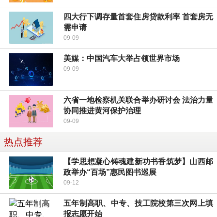
四大行下调存量首套住房贷款利率 首套房无
需申请
09-09
美媒：中国汽车大举占领世界市场
09-09
六省一地检察机关联合举办研讨会 法治力量
协同推进黄河保护治理
09-09
热点推荐
【学思想凝心铸魂建新功书香筑梦】山西邮
政举办“百场”惠民图书巡展
09-12
五年制高职、中专、技工院校第三次网上填
报志愿开始