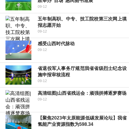
政举办“百场”惠民图书巡展
09-12
五年制高职、中专、技工院校第三次网上填
报志愿开始
09-12
感受山西时代脉动
09-12
省退役军人事务厅规范我省省级烈士纪念设
施申报审核流程
09-12
高清组图|山西省残运会：顽强拼搏逐梦赛场
09-12
【聚焦2023年太原能源低碳发展论坛】我省
氢能产业资源指数为598.34