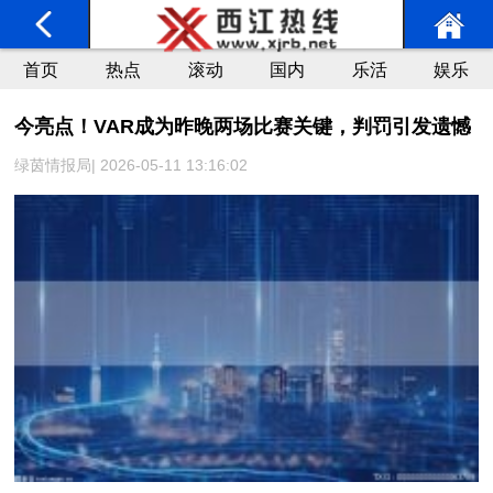
首页
热点
滚动
国内
乐活
娱乐
今亮点！VAR成为昨晚两场比赛关键，判罚引发遗憾
绿茵情报局| 2026-05-11 13:16:02