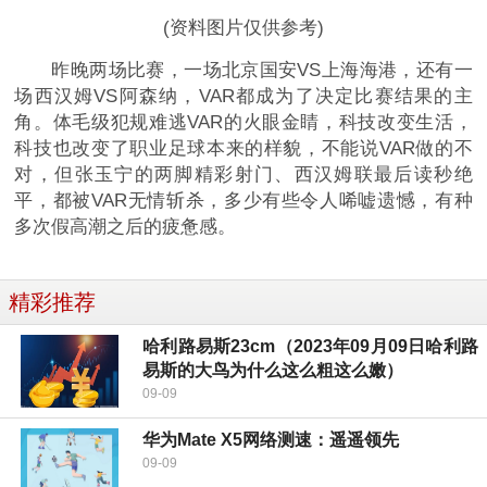
(资料图片仅供参考)
昨晚两场比赛，一场北京国安VS上海海港，还有一
场西汉姆VS阿森纳，VAR都成为了决定比赛结果的主
角。体毛级犯规难逃VAR的火眼金睛，科技改变生活，
科技也改变了职业足球本来的样貌，不能说VAR做的不
对，但张玉宁的两脚精彩射门、西汉姆联最后读秒绝
平，都被VAR无情斩杀，多少有些令人唏嘘遗憾，有种
多次假高潮之后的疲惫感。
精彩推荐
哈利路易斯23cm（2023年09月09日哈利路
易斯的大鸟为什么这么粗这么嫩）
09-09
华为Mate X5网络测速：遥遥领先
09-09