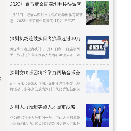
2023年春节黄金周深圳共接待游客
1月27日，记者从深圳市文化广电旅游体育局获
悉，2023年春节黄金周期间(1月21日至27
日)，深圳共接待游客469 25万人次，旅游收入
31 58亿元，
深圳机场连续多日客流量超过10万
据深圳市春运办统计，1月15日和16日连续两
天，深圳对外发送旅客人数都在48万左右，春
运进入客流高峰期。1月15日，深圳春运对外旅
客发送量达
深圳交响乐团将将举办两场音乐会
在
新年音乐会是观众喜闻乐见的年度重要文化品
牌活动，多年来已成为深圳市民跨岁迎新的例
牌项目。12月30日、31日晚，深圳交响乐团将
在深圳音乐
深圳大力推进实施人才强市战略
作为来深科研人员中的一员，中山大学附属第
八医院的助理研究员郭雅婕对深圳在人才服务
方面的举措赞不绝口：我作为基础研究人员，