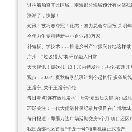
过往船舶避开此区域，南海部分海域预计有火箭残
涨潮了，快撤！
短讯！技巧赛夺冠！徐杰：努力总会有回报 为明
今年力争专精特新中小企业超8万家
补短板、学技术……推进乡村产业振兴各地这样做
广州：“垃圾猎人”将环保融入日常
天天视讯！爆砍41+13！加内特发推：杰伦-布朗
观点：2023年夏秋航季航班计划今起执行 多条航
王熳宁_关于王熳宁介绍
每日看点!连有致胜发挥！唐斯复出后关键两罚战胜
环球关注：一代大儒湛甘泉纪录片项目在广州增城
每日报道：即墨万达广场延期交房5个月 项目还因
我国西部地区首台“华龙一号”核电机组正式投产