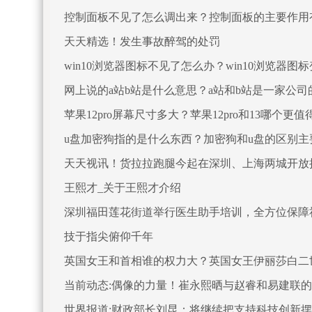
控制面板不见了怎么调出来？控制面板的主要作用
天天精选！发生事故醉驾的处罚
win10浏览器图标不见了怎么办？win10浏览器
网上说的a站b站是什么意思？a站和b站是一家公
苹果12pro屏幕尺寸多大？苹果12pro和13哪个更
u盘加密狗指的是什么东西？加密狗和u盘的区别主
天天视讯！货拉拉跑腿今起在深圳、上海两城开放
王熙才_关于王熙才介绍
深圳福田莲花街道举行医生助手培训，全方位保障
技于指尖俯仰千年
英国女王和首相谁的权力大？英国女王伊丽莎白二
当前动态:偶像的力量！崔永熙晒与赵睿和易建联
世界报道:财政部长刘昆：将继续把支持科技创新