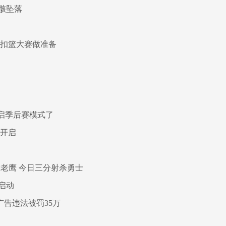
骸坠落
年扣篮大赛做准备
开启季后赛模式了
线开启
老鹰 今日三分射杀勇士
启动
广告违法被罚35万