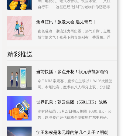
黑白电视机、老式收音机、铁皮水壶、二八杠
自行车……这些已经“过时”的老物件你还记得
吗？3月25日，位于青岛大鲍岛休闲文化街区的
里院记忆馆
焦点短讯！旅发大会 遇见青岛 |
夜色璀璨，潮流活力再出圈；热气升腾，点燃
城市烟火气！夜幕下的青岛别有一番景象。浮
山湾畔、中山路上、台东夜市里，满满都是人
间烟火气！遇
精彩推送
当前快播：多点开花！状元班凯罗领衔
今日NBA常规赛，魔术在主场以119-106大胜篮
网。本场比赛，魔术有八人得分上双，分别是
小瓦格纳19分、温德尔-卡特18分、班凯罗11
分、富尔茨10分
世界讯息：朝云集团（6601.HK）战略
泡财经获悉，3月27日朝云集团（6601 HK）公
告，以净资产评估价格全资收购广东中科研。
董事相信，收购广东中科研的全部股权可进一
步加强本集团
宁王朱权是朱元璋的第几个儿子？明朝