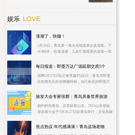
招标工作，由中铁建设集团有限公司中标承
建。目前，
LOVE
娱乐
涨潮了，快撤！
3月26日，青岛第一海水浴场迎来众多游客。下
午4时许，恰逢涨潮，几名忙着观景的游客一回
头发现，回岸的路被海水淹没，只能赶忙趁着
水浅踏浪“
每日报道：即墨万达广场延期交房5个
信网3月27日讯(记者李鑫邦)近日，青岛市即墨
区的黄先生向信网爆料称，自己购买的即墨万
达广场已经逾期交房5个月，至今依旧不见动工
的迹象。对
旅发大会专家张辉：青岛具备世界旅游
相约时尚青岛，共享好客山东。2023山东省旅
游发展大会于3月26-27日在青岛举行，文化和旅
游部“十四五”规划专家委员会委员、世界旅游城
市联合
焦点热议:年代感满满！青岛这场老物