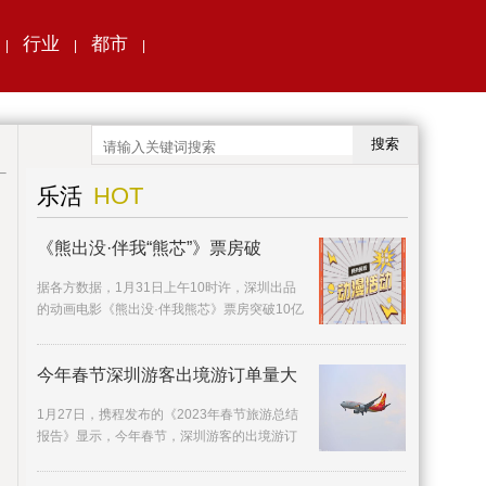
行业
都市
|
|
|
搜索
HOT
乐活
《熊出没·伴我“熊芯”》票房破
据各方数据，1月31日上午10时许，深圳出品
的动画电影《熊出没·伴我熊芯》票房突破10亿
元，在首日票房、档期票房、连续破亿天数等
多方面打
今年春节深圳游客出境游订单量大
1月27日，携程发布的《2023年春节旅游总结
报告》显示，今年春节，深圳游客的出境游订
单量同比去年增长近5倍。相较国内热门景点的
人山人海，