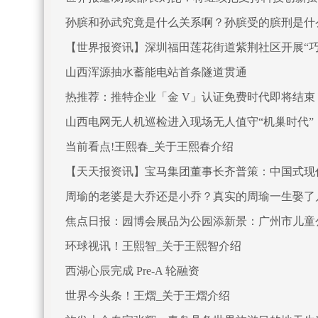
孙膑和孙武究竟是什么关系啊？孙膑受的膑刑是什
【世界报资讯】深圳福田莲花街道紫荆社区开展“
山西浑源抽水蓄能电站首条隧道贯通
热推荐：推特企业「金 V」认证免费时代即将结束
山西电网无人机巡检进入现场无人值守“机巢时代”
当前看点!王熙春_关于王熙春介绍
【天天报资讯】宝马集团董事长齐普策：中国式现
周瑜的老婆是大乔还是小乔？真实的周瑜一生娶了
焦点日报：园博会展品为公园添新景：广州市儿童
环球视讯！王熙智_关于王熙智介绍
西湖心辰完成 Pre-A 轮融资
世界今头条！王熠_关于王熠介绍