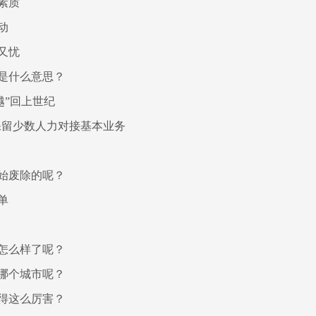
素质
动
又忧
是什么意思？
越”回上世纪
仅保留少数人力对接基本业务
始废除的呢？
单
怎么样了呢？
哪个城市呢？
得这么厉害？