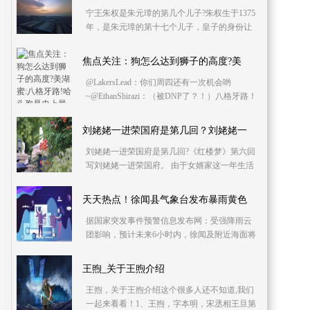
宁王朱权是朱元璋的第几个儿子?朱权生于1375
年，是朱元璋的第十七个儿子，皇子的身份让
其接受了良好的教育。1368年，朱元璋建立大
明王朝之
焦点关注：狗怎么达到狮子的高度?美
@LakersLead：你们周四还有一次机会哟
~@EthanShirazi：（被DNP了？！）八格牙路！
心情如上 @MUT MTPlug：湖人进季后赛的机
会再这个裁判的胯
刘姥姥一进荣国府是第几回？刘姥姥一
刘姥姥一进荣国府是第几回?《红楼梦》第六回
写刘姥姥一进荣国府。 由于女婿家这一年生活
不顺,快到入冬,家中许多事情未办,眼看这年冬天
难熬
天天热点！徐闻县气象台发布暴雨黄色
据国家突发事件预警信息发布网：受强降雨云
团影响，预计未来6小时内，徐闻及附近海面将
有暴雨发生，从3月27日07时38分起，徐闻县暴
雨黄色预警
王煦_关于王煦介绍
王煦，关于王煦介绍这个很多人还不知道,我们
一起来看看！1、王煦，字本明，宋丞相王旦第