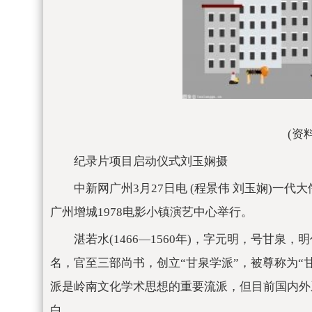
(资
纪录片项目启动仪式刘玉娴摄
中新网广州3月27日电 (程景伟 刘玉娴)一
广州增城1978电影小镇演艺中心举行。
湛若水(1466—1560年)，字元明，号甘
名，官至三部尚书，创立“甘泉学派”，被尊称为“
派是岭南文化学术思想的重要流派，但目前国内外
白。