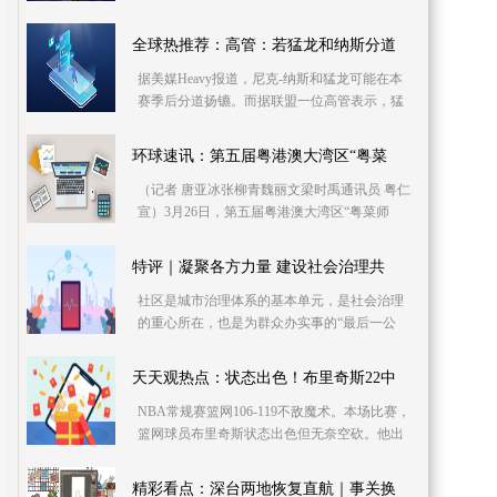
十二世孙，元天历年间进士，初授江右吉水
令，元统二年
全球热推荐：高管：若猛龙和纳斯分道
据美媒Heavy报道，尼克-纳斯和猛龙可能在本
赛季后分道扬镳。而据联盟一位高管表示，猛
龙很有可能会对乌度卡感兴趣。本赛季，乌度
卡因违反凯尔
环球速讯：第五届粤港澳大湾区“粤菜
（记者 唐亚冰张柳青魏丽文梁时禹通讯员 粤仁
宣）3月26日，第五届粤港澳大湾区“粤菜师
傅”技能大赛暨粤菜产业文化交流活动在梅州开
幕，来自粤
特评｜凝聚各方力量 建设社会治理共
社区是城市治理体系的基本单元，是社会治理
的重心所在，也是为群众办实事的“最后一公
里”。深圳积极探索社区治理方式创新，凝聚各
方力量，致
天天观热点：状态出色！布里奇斯22中
NBA常规赛篮网106-119不敌魔术。本场比赛，
篮网球员布里奇斯状态出色但无奈空砍。他出
战34分钟，投篮22中13，三分9中6，罚球12中
12，砍下44分6
精彩看点：深台两地恢复直航｜事关换