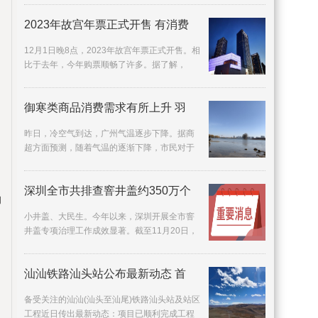
很希望自己
2023年故宫年票正式开售 有消费
12月1日晚8点，2023年故宫年票正式开售。相
比于去年，今年购票顺畅了许多。据了解，
2022年故宫年票发售时，因短时间内购买年票
人数过多，曾
御寒类商品消费需求有所上升 羽
昨日，冷空气到达，广州气温逐步下降。据商
超方面预测，随着气温的逐渐下降，市民对于
御寒类商品消费需求有所上升，不少广州商超
准备了有关
深圳全市共排查窨井盖约350万个
即
小井盖、大民生。今年以来，深圳开展全市窨
井盖专项治理工作成效显著。截至11月20日，
全市共排查窨井盖约350万个，发现存在问题的
窨井盖约3
汕汕铁路汕头站公布最新动态 首
备受关注的汕汕(汕头至汕尾)铁路汕头站及站区
工程近日传出最新动态：项目已顺利完成工程