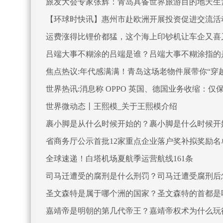
旅发大会专家张辉：青岛具备世界旅游目的地天生
【环球时快讯】惠州市赴欧洲开展投资促进交流活
运费涨得比锂价都猛，这个海上印钞机让车企又喜
吕端大事不糊涂的吕端是谁？吕端大事不糊涂指的
焦点热议:年代感满满！青岛这场老物件展带你“穿
世界热讯:消息称 OPPO 英国、德国业务收缩：
世界微动态丨王熙模_关于王熙模介绍
裹小脚是从什么时候开始的？裹小脚是什么时候开
省商务厅公示首批12家重点企业落户奖补拟奖励名
全球速递！白塔机场夏航季运营航线161条
司马迁遭受的腐刑是什么刑罚？司马迁遭受腐刑后
圣文森特是属于哪个洲的国家？圣文森特的首都是
嘉靖帝是明朝的第几代帝王？嘉靖帝权术为什么玩