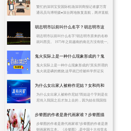
繁忙的深圳宝安国际机场深圳商报记者廖万育
通讯员马博明摄●深台两地恢复直航，两岸直航
复航以来首个航班从深圳机场起飞。☞●深圳地
铁发布公
胡志明市以前叫什么名字？胡志明市这
胡志明市以前叫什么名字?胡志明市原来的名称
就叫西贡。 1975年之前越南的南北方没有统一,
北越由胡志明为首的越共领导,首都河内。南越
由美
鬼火实际上是一种什么现象形成的？鬼
鬼火实际上是一种什么现象形成的?其实所谓的
鬼火就是磷的燃烧,这早就已经被科学所证实
了。磷的燃点只要四十度,而骨头里含有磷,夏日
炎热并且
为什么女出家人被称作尼姑？女和尚和
为什么女出家人被称作尼姑?而姑这个字则是在
尼传入我国之后才加上去的，因为姑在我国指
的是到了适婚年龄但仍未嫁的女性，而这一点
正好符合
步辇图的作者是唐代画家谁？步辇图描
步辇图的作者是唐代画家谁?步辇图的作者是唐
朝画家阎立本。《步辇图》,是中国十大传世名